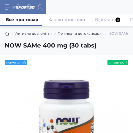
Все про товар
Характеристики
Відгуків
П
0
Активне довголіття
Печінка та детоксикація
NOW SAMe 40
NOW SAMe 400 mg (30 tabs)
популярний
в наявності