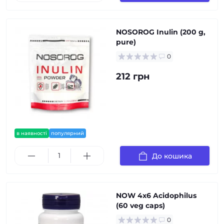
NOSOROG Inulin (200 g,
pure)
0
212 грн
в наявності
популярний
До кошика
NOW 4x6 Acidophilus
(60 veg caps)
0