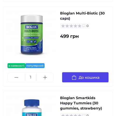
Bioglan Multi-Biotic (30
caps)
0
499 грн
в наявності
популярний
До кошика
Bioglan Smartkids
Happy Tummies (30
gummies, strawberry)
0