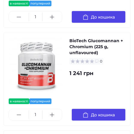
в наявності
популярний
До кошика
BioTech Glucomannan +
Chromium (225 g,
unflavoured)
0
1 241 грн
в наявності
популярний
До кошика