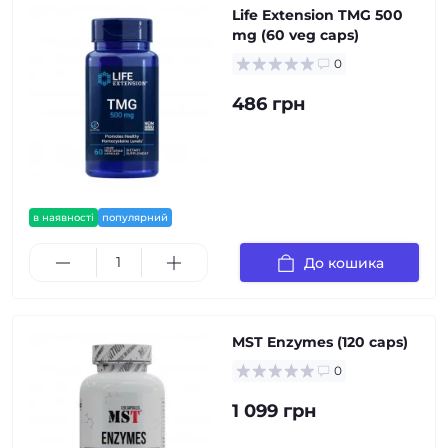
Life Extension TMG 500
mg (60 veg caps)
0
486 грн
в наявності
популярний
До кошика
MST Enzymes (120 caps)
0
1 099 грн