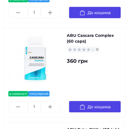
До кошика
ABU Cascara Complex
(60 caps)
0
360 грн
в наявності
популярний
До кошика