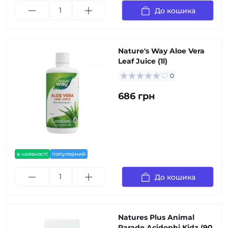
До кошика
Nature's Way Aloe Vera
Leaf Juice (1l)
0
686 грн
в наявності
популярний
До кошика
Natures Plus Animal
Parade Acidophi Kidz (90