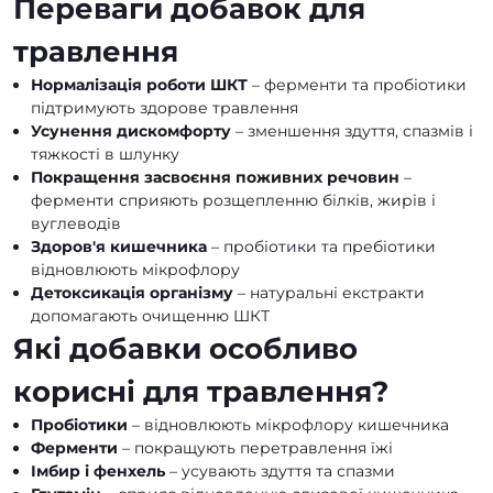
Переваги добавок для
травлення
Нормалізація роботи ШКТ
– ферменти та пробіотики
підтримують здорове травлення
Усунення дискомфорту
– зменшення здуття, спазмів і
тяжкості в шлунку
Покращення засвоєння поживних речовин
–
ферменти сприяють розщепленню білків, жирів і
вуглеводів
Здоров'я кишечника
– пробіотики та пребіотики
відновлюють мікрофлору
Детоксикація організму
– натуральні екстракти
допомагають очищенню ШКТ
Які добавки особливо
корисні для травлення?
Пробіотики
– відновлюють мікрофлору кишечника
Ферменти
– покращують перетравлення їжі
Імбир і фенхель
– усувають здуття та спазми