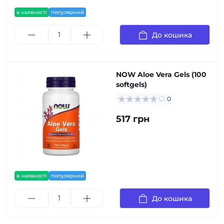
в наявності
популярний
До кошика
NOW Aloe Vera Gels (100
softgels)
0
517 грн
в наявності
популярний
До кошика