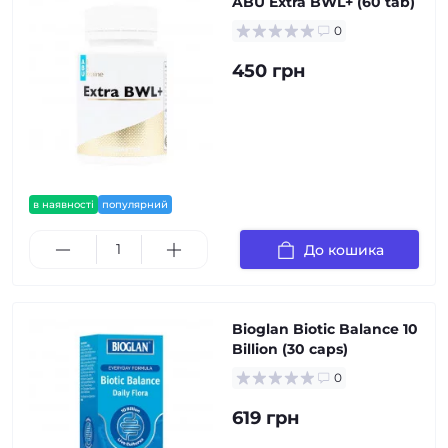
ABU Extra BWL+ (60 tab)
0
450 грн
в наявності
популярний
До кошика
Bioglan Biotic Balance 10
Billion (30 caps)
0
619 грн