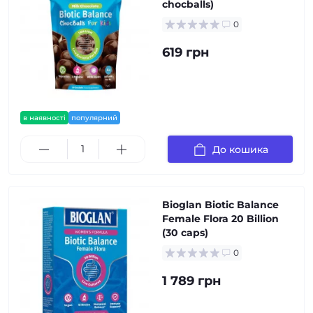
chocballs)
0
619 грн
в наявності
популярний
До кошика
Bioglan Biotic Balance
Female Flora 20 Billion
(30 caps)
0
1 789 грн