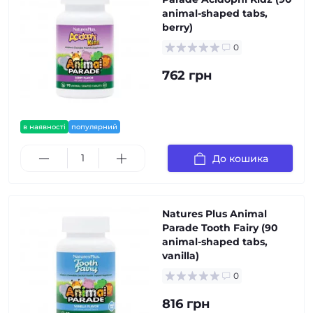
animal-shaped tabs,
berry)
0
762 грн
в наявності
популярний
До кошика
Natures Plus Animal
Parade Tooth Fairy (90
animal-shaped tabs,
vanilla)
0
816 грн