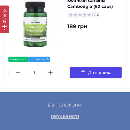
Swanson Garcinia
Cambodgia (60 caps)
Фільтр
0
189 грн
в наявності
популярний
До кошика
ТЕЛЕФОНИ:
0974651670