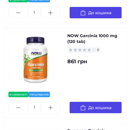
До кошика
NOW Garcinia 1000 mg
(120 tab)
0
861 грн
в наявності
популярний
До кошика