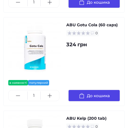
До кошика
ABU Gotu Cola (60 caps)
0
324 грн
в наявності
популярний
До кошика
ABU Kelp (200 tab)
0