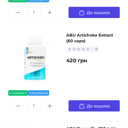
До кошика
ABU Artichoke Extract
(60 caps)
0
420 грн
в наявності
популярний
До кошика