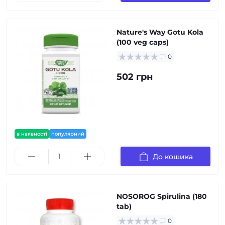
Nature's Way Gotu Kola
(100 veg caps)
0
502 грн
в наявності
популярний
До кошика
NOSOROG Spirulina (180
tab)
0