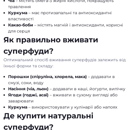
Чіа
– містять омега-3 жирні кислоти, покращують
травлення
Куркума
– має протизапальні та антиоксидантні
властивості
Какао-боби
– містять магній і антиоксиданти, корисні
для серця
Як правильно вживати
суперфуди?
Оптимальний спосіб вживання суперфудів залежить від
їхньої форми та складу:
Порошки (спіруліна, хлорела, мака)
– додавати в
смузі, соки, воду
Насіння (чіа, льон)
– додавати в каші, йогурти, випічку
Ягоди (годжі, асаї)
– вживати в сухому вигляді або
заварювати
Куркума
– використовувати у кулінарії або напоях
Де купити натуральні
суперфуди?