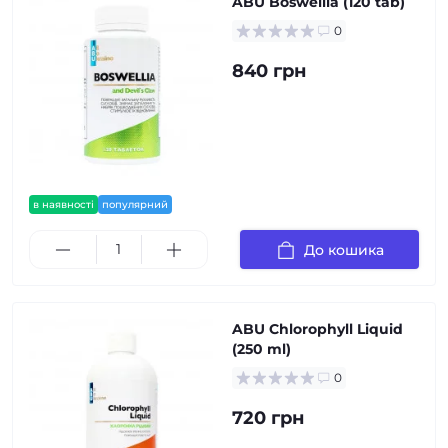
ABU Boswellia (120 tab)
0
840 грн
в наявності
популярний
До кошика
ABU Chlorophyll Liquid
(250 ml)
0
720 грн