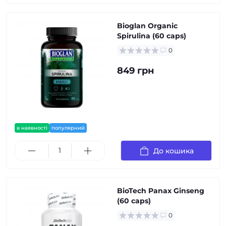
Bioglan Organic
Spirulina (60 caps)
0
849 грн
в наявності
популярний
До кошика
BioTech Panax Ginseng
(60 caps)
0