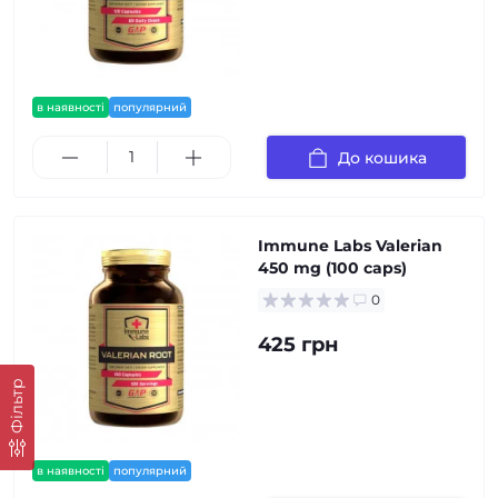
в наявності
популярний
До кошика
Immune Labs Valerian
450 mg (100 caps)
0
425 грн
Фільтр
в наявності
популярний