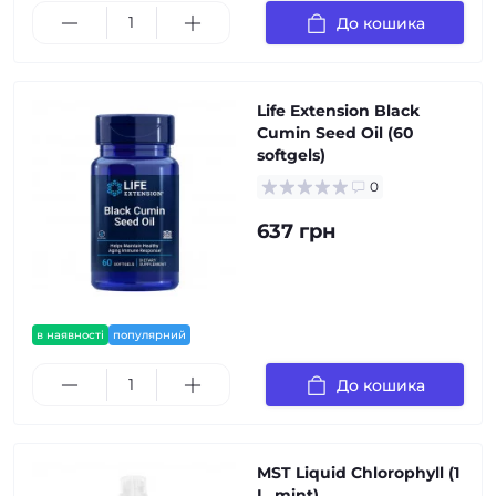
До кошика
Life Extension Black
Cumin Seed Oil (60
softgels)
0
637 грн
в наявності
популярний
До кошика
MST Liquid Chlorophyll (1
L, mint)