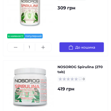
309 грн
в наявності
популярний
До кошика
NOSOROG Spirulina (270
tab)
0
419 грн