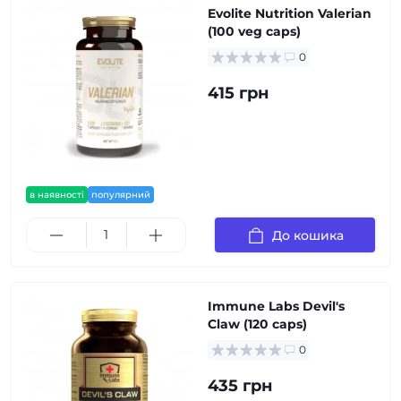
Evolite Nutrition Valerian
(100 veg caps)
0
415 грн
в наявності
популярний
До кошика
Immune Labs Devil's
Claw (120 caps)
0
435 грн