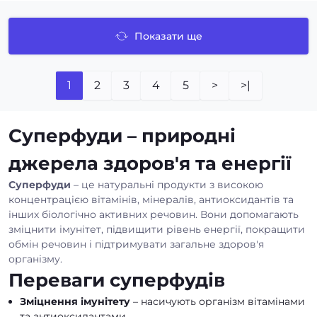
Показати ще
1
2
3
4
5
>
>|
Суперфуди – природні
джерела здоров'я та енергії
Суперфуди
– це натуральні продукти з високою
концентрацією вітамінів, мінералів, антиоксидантів та
інших біологічно активних речовин. Вони допомагають
зміцнити імунітет, підвищити рівень енергії, покращити
обмін речовин і підтримувати загальне здоров'я
організму.
Переваги суперфудів
Зміцнення імунітету
– насичують організм вітамінами
та антиоксидантами