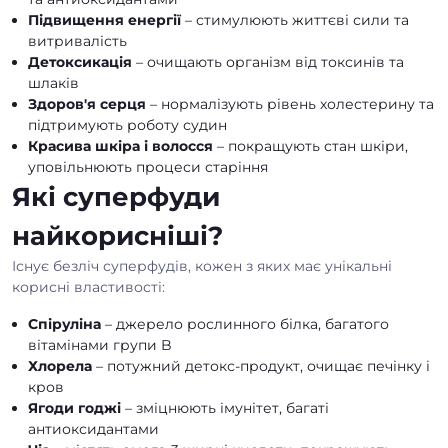
Підвищення енергії
– стимулюють життєві сили та
витривалість
Детоксикація
– очищають організм від токсинів та
шлаків
Здоров'я серця
– нормалізують рівень холестерину та
підтримують роботу судин
Красива шкіра і волосся
– покращують стан шкіри,
уповільнюють процеси старіння
Які суперфуди
найкорисніші?
Існує безліч суперфудів, кожен з яких має унікальні
корисні властивості:
Спіруліна
– джерело рослинного білка, багатого
вітамінами групи B
Хлорела
– потужний детокс-продукт, очищає печінку і
кров
Ягоди годжі
– зміцнюють імунітет, багаті
антиоксидантами