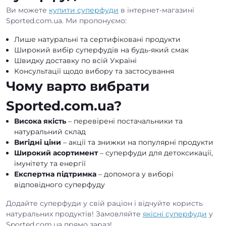
Ви можете
купити суперфуди
в інтернет-магазині
Sported.com.ua. Ми пропонуємо:
Лише натуральні та сертифіковані продукти
Широкий вибір суперфудів на будь-який смак
Швидку доставку по всій Україні
Консультації щодо вибору та застосування
Чому варто вибрати
Sported.com.ua?
Висока якість
– перевірені постачальники та
натуральний склад
Вигідні ціни
– акції та знижки на популярні продукти
Широкий асортимент
– суперфуди для детоксикації,
імунітету та енергії
Експертна підтримка
– допомога у виборі
відповідного суперфуду
Додайте суперфуди у свій раціон і відчуйте користь
натуральних продуктів! Замовляйте
якісні суперфуди
у
Sported.com.ua прямо зараз!