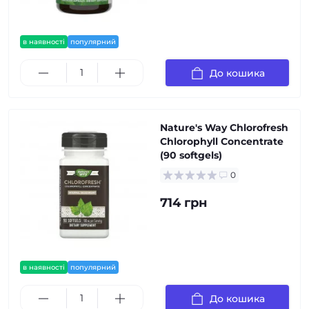
в наявності
популярний
До кошика
Nature's Way Chlorofresh
Chlorophyll Concentrate
(90 softgels)
0
714 грн
в наявності
популярний
До кошика