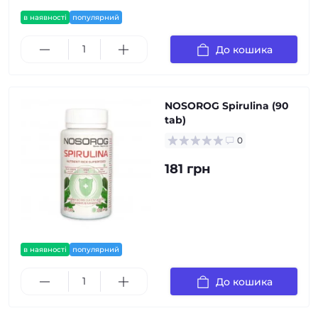
в наявності
популярний
До кошика
NOSOROG Spirulina (90
tab)
0
181 грн
в наявності
популярний
До кошика