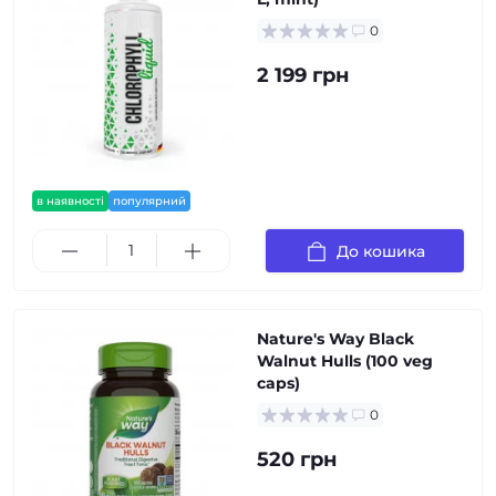
0
2 199 грн
в наявності
популярний
До кошика
Nature's Way Black
Walnut Hulls (100 veg
caps)
0
520 грн