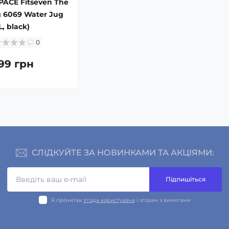
PACE Fitseven The
g 6069 Water Jug
 L, black)
0
099 грн
СЛІДКУЙТЕ ЗА НОВИНКАМИ ТА АКЦІЯМИ:
Підпишіться
Я прочитав
Угода користувача
і згоден з вимогами