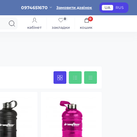
0974651670
Замовити дзвінок
UA
RUS
0
0
кабінет
закладки
кошик