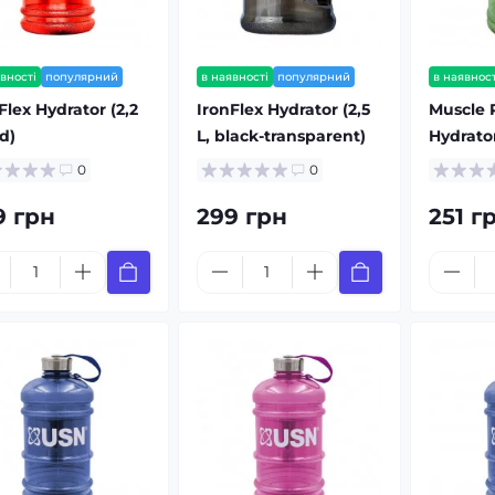
вності
популярний
в наявності
популярний
в наявност
Flex Hydrator (2,2
IronFlex Hydrator (2,5
Muscle
ed)
L, black-transparent)
Hydrator
0
0
9 грн
299 грн
251 г