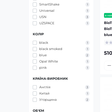
SmartShake
1
Universal
1
в ная
USN
3
BioT
UZSPACE
1
BioT
КОЛІР
blue
black
1
black smoked
1
51
blue
2
Opal White
1
pink
1
КРАЇНА-ВИРОБНИК
Англія
3
Китай
1
Угорщина
2
ОБ'ЄМ