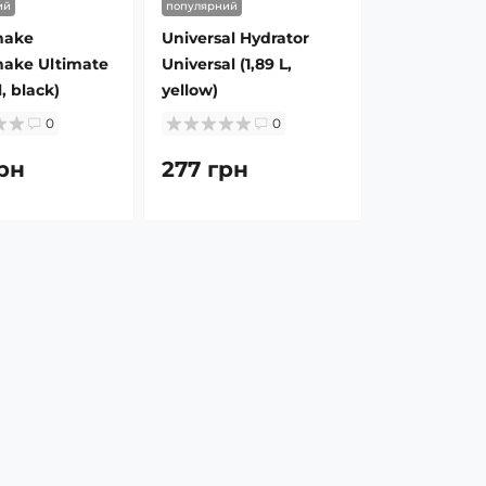
ий
популярний
hake
Universal Hydrator
ake Ultimate
Universal (1,89 L,
l, black)
yellow)
0
0
рн
277 грн