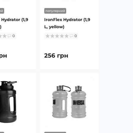
ий
популярний
 Hydrator (1,9
IronFlex Hydrator (1,9
)
L, yellow)
0
0
рн
256 грн