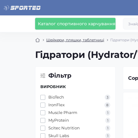
Каталог спортивного харчування
Шейкери, пляшки, таблетниці
Гідратори (Hyd
Гідратори (Hydrator
Фільтр
Сор
ВИРОБНИК
BioTech
3
IronFlex
8
Muscle Pharm
1
MyProtein
1
Scitec Nutrition
1
Skull Labs
1