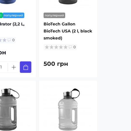
і
популярний
популярний
ator (2,2 L,
BioTech Gallon
BioTech USA (2 l, black
smoked)
0
0
рн
500 грн