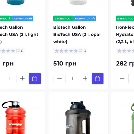
вності
популярний
в наявності
популярний
в наявност
ech Gallon
BioTech Gallon
IronFle
ech USA (2 l, light
BioTech USA (2 l, opal
Hydrator
)
white)
(2,2 L, b
0
0
0 грн
510 грн
282 г