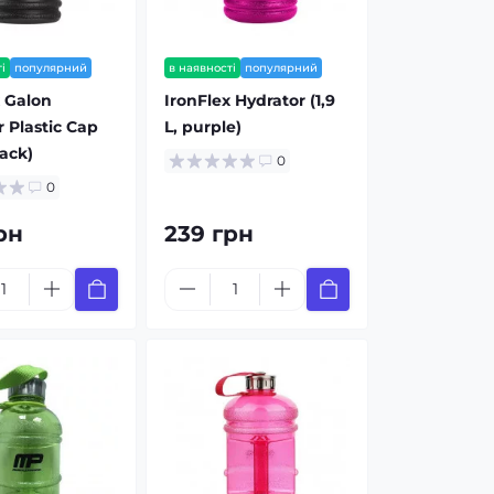
і
популярний
в наявності
популярний
x Galon
IronFlex Hydrator (1,9
 Plastic Cap
L, purple)
lack)
0
0
рн
239 грн