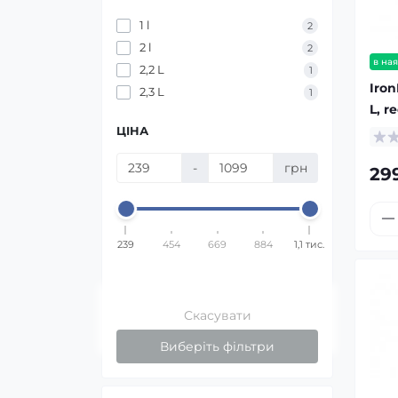
1 l
2
2 l
2
в ная
2,2 L
1
Iron
2,3 L
1
L, r
ЦІНА
-
грн
29
239
454
669
884
1,1 тис.
Скасувати
Виберіть фільтри