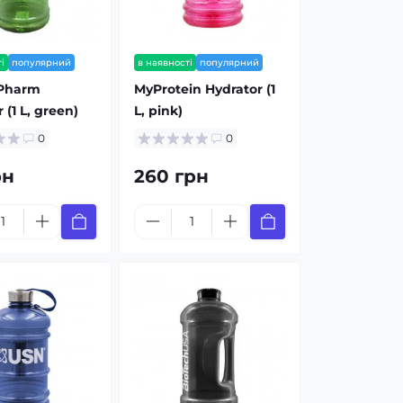
і
популярний
в наявності
популярний
 Pharm
MyProtein Hydrator (1
 (1 L, green)
L, pink)
0
0
рн
260 грн