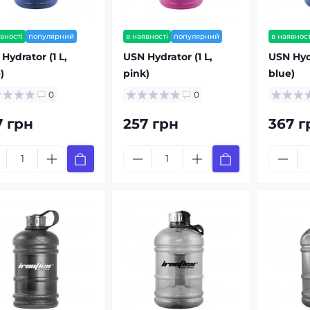
вності
популярний
в наявності
популярний
в наявност
Hydrator (1 L,
USN Hydrator (1 L,
USN Hydr
)
pink)
blue)
0
0
7 грн
257 грн
367 г