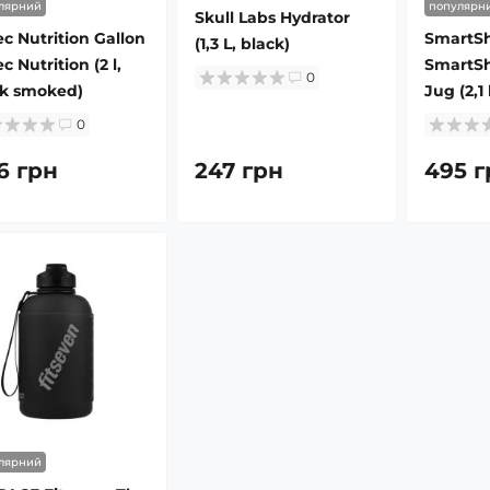
лярний
популярн
Skull Labs Hydrator
ec Nutrition Gallon
SmartS
(1,3 L, black)
ec Nutrition (2 l,
SmartSh
0
ck smoked)
Jug (2,1 
0
6 грн
247 грн
495 г
лярний