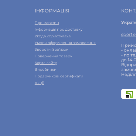
Шкіра, волосся, нігті
ІНФОРМАЦІЯ
КОНТ
Чай
Украї
Про магазин
Інформація про доставку
sport
Угода користувача
Умови оформлення замовлення
Прийо
Зворотній зв’язок
- онла
- по т
Повернення товару
до 14-
Карта сайту
Відпра
замовл
Виробники
Неділя
Подарункові сертифікати
Акції