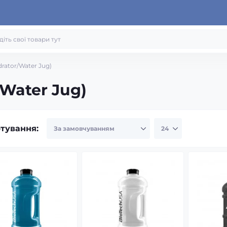
rator/Water Jug)
/Water Jug)
тування: