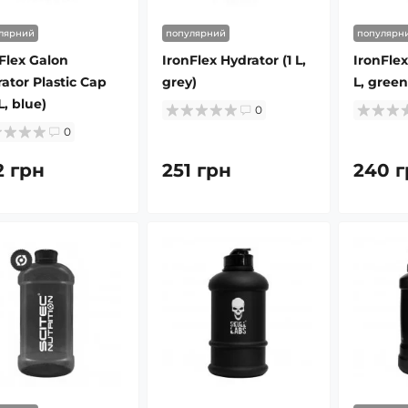
лярний
популярний
популярн
Flex Galon
IronFlex Hydrator (1 L,
IronFlex
ator Plastic Cap
grey)
L, green
L, blue)
0
0
2 грн
251 грн
240 г