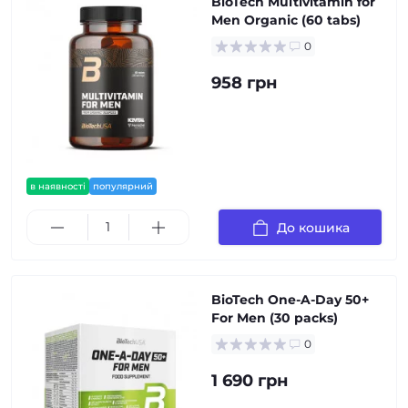
BioTech Multivitamin for
Men Organic (60 tabs)
0
958 грн
в наявності
популярний
До кошика
BioTech One-A-Day 50+
For Men (30 packs)
0
1 690 грн