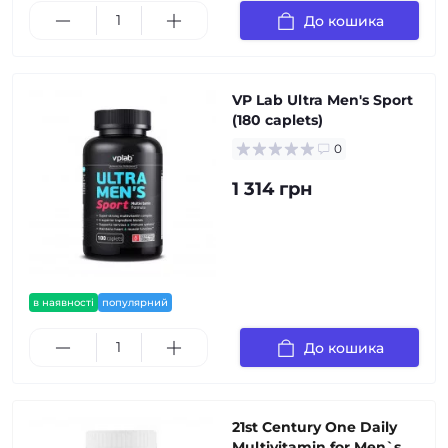
До кошика
VP Lab Ultra Men's Sport
(180 caplets)
0
1 314 грн
в наявності
популярний
До кошика
21st Century One Daily
Multivitamin for Men`s