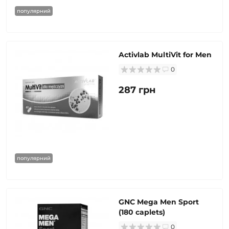
популярний
Activlab MultiVit for Men
0
287 грн
популярний
GNC Mega Men Sport
(180 caplets)
0