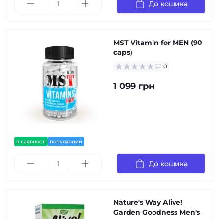
До кошика
MST Vitamin for MEN (90
caps)
0
1 099 грн
в наявності
популярний
До кошика
Nature's Way Alive!
Garden Goodness Men's