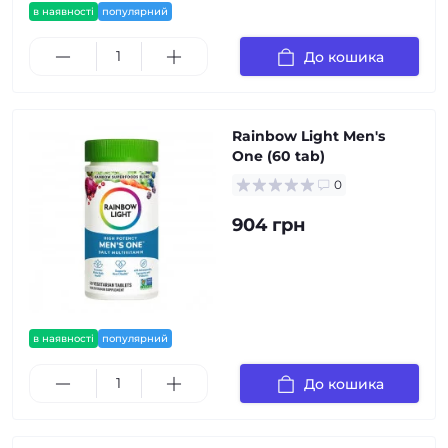
в наявності
популярний
До кошика
Rainbow Light Men's
One (60 tab)
0
904 грн
в наявності
популярний
До кошика