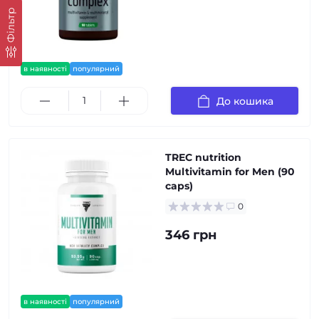
Фільтр
в наявності
популярний
До кошика
TREC nutrition
Multivitamin for Men (90
caps)
0
346 грн
в наявності
популярний