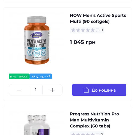
NOW Men's Active Sports
Multi (90 softgels)
0
1 045 грн
в наявності
популярний
До кошика
Progress Nutrition Pro
Man Multivitamin
Complex (60 tabs)
0