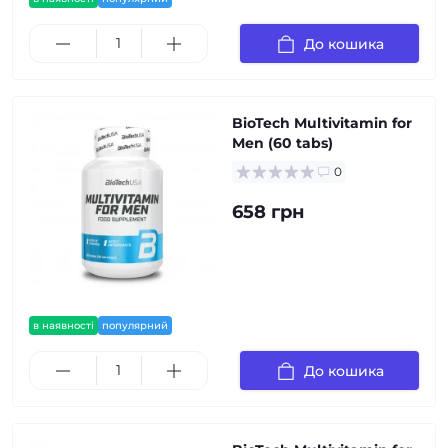
До кошика
BioTech Multivitamin for
Men (60 tabs)
0
658 грн
в наявності
популярний
До кошика