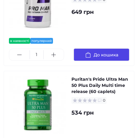
649 грн
в наявності
популярний
До кошика
Puritan's Pride Ultra Man
50 Plus Daily Multi time
release (60 caplets)
0
534 грн