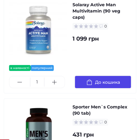
Solaray Active Man
Multivitamin (90 veg
caps)
0
1 099 грн
в наявності
популярний
До кошика
Sporter Men`s Complex
(90 tab)
0
431 грн