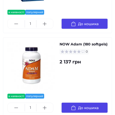
в наявності
популярний
До кошика
NOW Adam (180 softgels)
0
2 137 грн
в наявності
популярний
До кошика