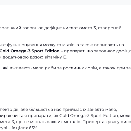
арат, який заповнює дефіцит кислот омега-3, створений
не функціонування мозку та м'язів, а також впливають на
Gold Omega-3 Sport Edition
– препарат, що заповнює дефіц
м додатковою дозою вітаміну Е.
які вживають мало риби та рослинних олій, а також при та
тр дії, але більшість з нас приймає їх занадто мало,
бираючи такі препарати, як Gold Omega-3 Sport Edition, мож
мега-3, що не містять важких металів. Привертає увагу вис
лі – їх цілих 65%.