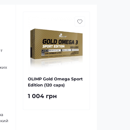
ит
ких
OLIMP Gold Omega Sport
Edition (120 caps)
1 004 грн
на
окий