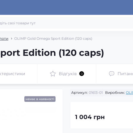
лоти
OLIMP Gold Omega Sport Edition (120 caps)
ort Edition (120 caps)
ктеристики
Відгуків
Питан
0
Артикул:
01613-01
Виробник:
OL
немає в наявності
1 004 грн