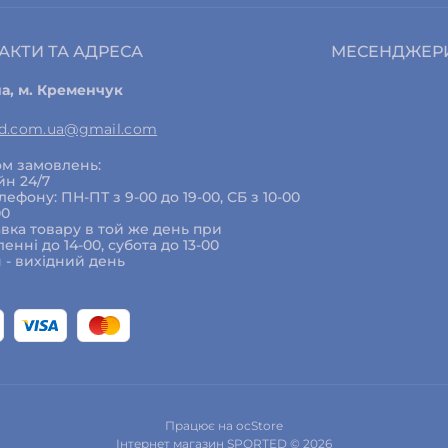
АКТИ ТА АДРЕСА
МЕСЕНДЖЕР
на, м. Кременчук
ed.com.ua@gmail.com
м замовлень:
йн 24/7
елефону: ПН-ПТ з 9-00 до 19-00, СБ з 10-00
00
вка товару в той же день при
енні до 14-00, субота до 13-00
 - вихідний день
Працює на
ocStore
Інтернет магазин SPORTED © 2026