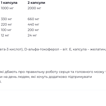
1 капсула
2 капсули
1000 мг
2000 мг
330 мг
660 мг
220 мг
440 мг
100 мг
200 мг
12 мг
24 мг
-3 кислот), D-альфа-токоферол – віт. Е, капсула – желатин,
які дбають про правильну роботу серця та головного мозку 
зи на день людям, які хочуть додатково підтримувати
.