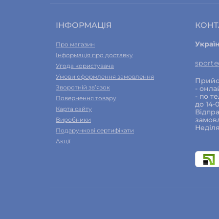
ІНФОРМАЦІЯ
КОНТ
Украї
Про магазин
Інформація про доставку
sport
Угода користувача
Умови оформлення замовлення
Прийо
Зворотній зв’язок
- онла
- по т
Повернення товару
до 14-
Карта сайту
Відпра
замовл
Виробники
Неділя
Подарункові сертифікати
Акції