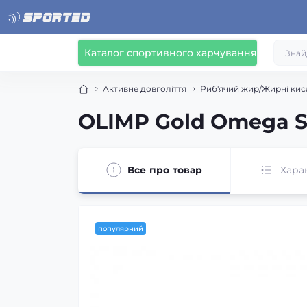
Каталог спортивного харчування
Активне довголіття
Риб'ячий жир/Жирні кис
OLIMP Gold Omega Sp
Все про товар
Хара
популярний