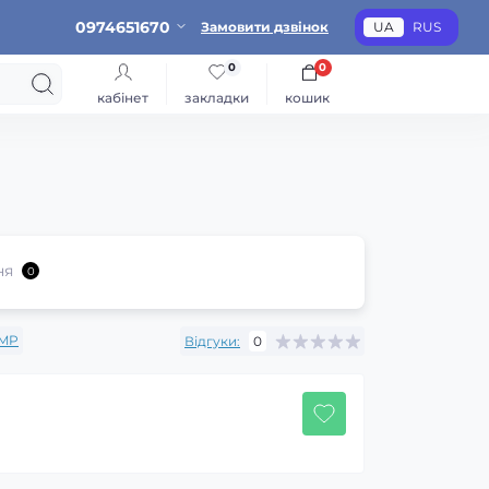
0974651670
Замовити дзвінок
UA
RUS
0
0
кабінет
закладки
кошик
ня
0
IMP
Відгуки:
0