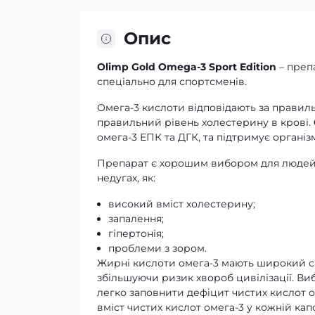
Опис
Olimp Gold Omega-3 Sport Edition
– преп
спеціально для спортсменів.
Омега-3 кислоти відповідають за правиль
правильний рівень холестерину в крові.
омега-3 ЕПК та ДГК, та підтримує організ
Препарат є хорошим вибором для людей, 
недугах, як:
високий вміст холестерину;
запалення;
гіпертонія;
проблеми з зором.
Жирні кислоти омега-3 мають широкий спек
збільшуючи ризик хвороб цивілізації. Ви
легко заповнити дефіцит чистих кислот о
вміст чистих кислот омега-3 у кожній капсу