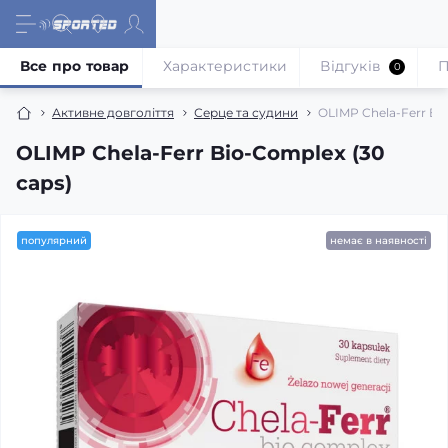
Все про товар
Характеристики
Відгуків
П
0
Активне довголіття
Серце та судини
OLIMP Chela-Ferr Bio
OLIMP Chela-Ferr Bio-Complex (30
caps)
популярний
немає в наявності