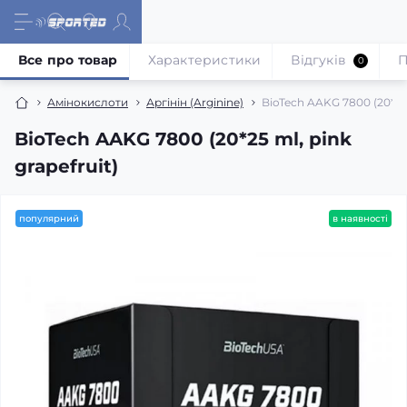
Все про товар
Характеристики
Відгуків
П
0
Амінокислоти
Аргінін (Arginine)
BioTech AAKG 7800 (20*25 
BioTech AAKG 7800 (20*25 ml, pink
grapefruit)
популярний
в наявності