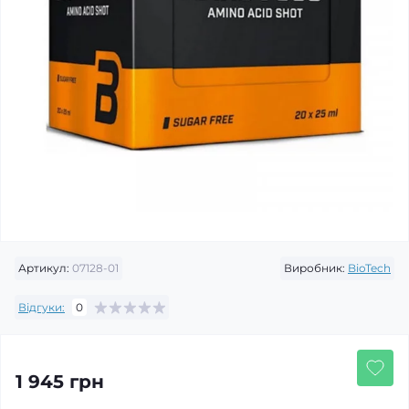
Артикул:
07128-01
Виробник:
BioTech
Відгуки:
0
1 945 грн