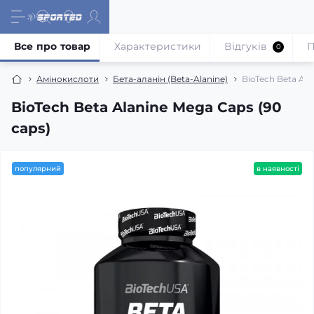
Все про товар
Характеристики
Відгуків
П
0
Амінокислоти
Бета-аланін (Beta-Alanine)
BioTech Beta Ala
BioTech Beta Alanine Mega Caps (90
caps)
популярний
в наявності