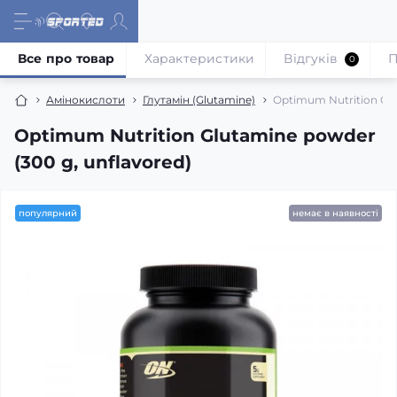
Все про товар
Характеристики
Відгуків
П
0
Амінокислоти
Глутамін (Glutamine)
Optimum Nutrition Glu
Optimum Nutrition Glutamine powder
(300 g, unflavored)
популярний
немає в наявності