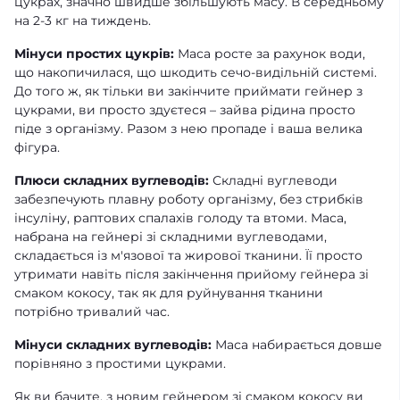
цукрах, значно швидше збільшують масу. В середньому
на 2-3 кг на тиждень.
Мінуси простих цукрів:
Маса росте за рахунок води,
що накопичилася, що шкодить сечо-видільній системі.
До того ж, як тільки ви закінчите приймати гейнер з
цукрами, ви просто здуєтеся – зайва рідина просто
піде з організму. Разом з нею пропаде і ваша велика
фігура.
Плюси складних вуглеводів:
Складні вуглеводи
забезпечують плавну роботу організму, без стрибків
інсуліну, раптових спалахів голоду та втоми. Маса,
набрана на гейнері зі складними вуглеводами,
складається із м'язової та жирової тканини. Її просто
утримати навіть після закінчення прийому гейнера зі
смаком кокосу, так як для руйнування тканини
потрібно тривалий час.
Мінуси складних вуглеводів:
Маса набирається довше
порівняно з простими цукрами.
Як ви бачите, з новим гейнером зі смаком кокосу ви