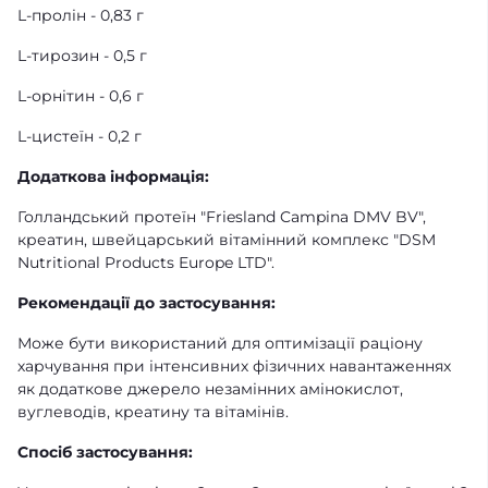
L-пролін - 0,83 г
L-тирозин - 0,5 г
L-орнітин - 0,6 г
L-цистеїн - 0,2 г
Додаткова інформація:
Голландський протеїн "Friesland Campina DMV BV",
креатин, швейцарський вітамінний комплекс "DSM
Nutritional Products Europe LTD".
Рекомендації до застосування:
Може бути використаний для оптимізації раціону
харчування при інтенсивних фізичних навантаженнях
як додаткове джерело незамінних амінокислот,
вуглеводів, креатину та вітамінів.
Спосіб застосування: