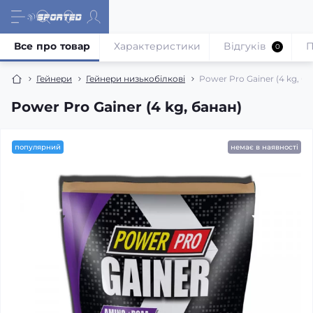
Все про товар
Характеристики
Відгуків
П
0
Гейнери
Гейнери низькобілкові
Power Pro Gainer (4 kg, ба
Power Pro Gainer (4 kg, банан)
популярний
немає в наявності