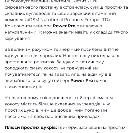
Високовуглеводний коктейль містить 10%
сироваткового протеїну екстра-класу, суміш простих та
складних вуглеводів та швейцарський вітамінний
комплекс «DSM Nutritional Products Europe LTD».
Компоненти гейнера
Power Pro
є виключно
натуральними, їх можна знайти навіть у складі дитячого
харчування.
За великим рахунком гейнер – це посилене дитяче
харчування для дорослих. Навіть цілі у них однакові:
зростання та розвиток. Завдяки екзотичному
солодкому смаку кокосу, на тренуванні ви
почуватиметеся, як на Гаваях. Але, на відміну від
звичайного кокосу, у гейнері
Power Pro
немає
насичених жирів.
У відсотковому співвідношенні гейнер зі смаком
кокосу містить більше складних вуглеводів, ніж
простих цукрів. Чим це добре і чим погано ми
пояснимо на двох порівняльних прикладах.
Плюси простих цукрів:
Гейнери, засновані на простих