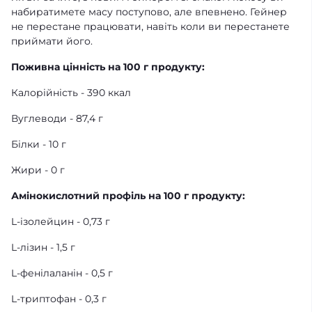
набиратимете масу поступово, але впевнено. Гейнер
не перестане працювати, навіть коли ви перестанете
приймати його.
Поживна цінність на 100 г продукту:
Калорійність - 390 ккал
Вуглеводи - 87,4 г
Білки - 10 г
Жири - 0 г
Амінокислотний профіль на 100 г продукту:
L-ізолейцин - 0,73 г
L-лізин - 1,5 г
L-фенілаланін - 0,5 г
L-триптофан - 0,3 г