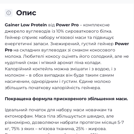
Опис
Gainer Low Protein
від
Power Pro
– комплексне
джерело вуглеводів із 10% сироваткового білка.
Гейнер сприяє набору м'язової маси та підвищує
енергетичні запаси. Знежирений, густий гейнер
Power
Рro
на складних вуглеводах зі смаком кокосового
молока. Любителі кокосу оцінять його солодкий, але не
нудотний смак і м'який аромат піна колади.
Калорійний коктейль можна змішати і з водою, і з
молоком – в обох випадках він буде таким самим
насиченим, однорідним і густим. Єдине молоко
збільшить початкову калорійність гейнера.
Покращена формула прискореного збільшення маси.
Ідеальний початок для набору маси новачкам та
ектоморфам. Маса тіла збільшується швидко, але
рівномірно, дозволяючи набрати протягом місяця 5-7
кг, 75% з яких – м'язова тканина, 25% - жирова.