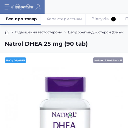
Все про товар
Характеристики
Відгуків
П
0
Підвищення тестостерону
Дегідроепіандростерон (Dehydro
Natrol DHEA 25 mg (90 tab)
популярний
немає в наявності