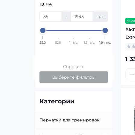
ЦЕНА
-
грн
в на
Bio
Extr
55,0
528
1 тыс.
1,5 тыс.
1,9 тыс.
1 3
Сбросить
Выберите фильтры
Категории
Перчатки для тренировок