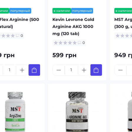
личии
популярный
в наличии
популярный
в наличии
Flex Arginine (500
Kevin Levrone Gold
MST Arg
atural)
Arginine AKG 1000
(300 g, 
mg (120 tab)
0
0
9 грн
599 грн
949 г