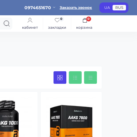
0974651670
Заказать звонок
UA
RUS
0
0
кабинет
закладки
корзина