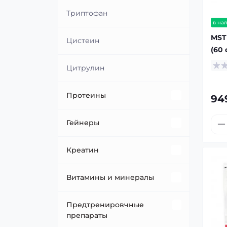
Триптофан
в на
MST 
Цистеин
(60 
Цитрулин
Протеины
94
Говяжий протеин/мясные
Гейнеры
протеины
Высокобелковые гейнеры
Креатин
Казеин
Низкобелковые гейнеры
Креатин малат
Витамины и минералы
Комплексный протеин
Овсяные коктейли
Креатин + бета-аланин/таурин
Витамин A
Предтренировчные
Протеин с овсянкой
препараты