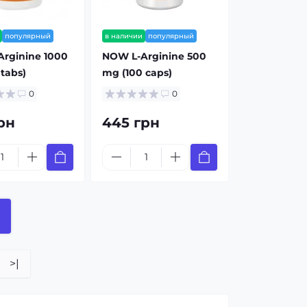
популярный
в наличии
популярный
rginine 1000
NOW L-Arginine 500
tabs)
mg (100 caps)
0
0
рн
445 грн
>|