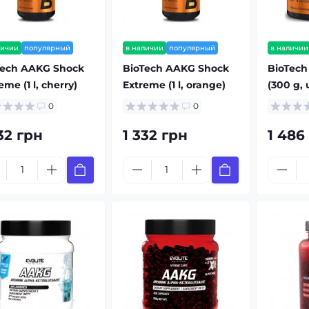
личии
популярный
в наличии
популярный
в наличии
Tech AAKG Shock
BioTech AAKG Shock
BioTech
eme (1 l, cherry)
Extreme (1 l, orange)
(300 g, 
0
0
32 грн
1 332 грн
1 486