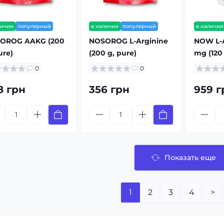
личии
популярный
в наличии
популярный
в наличии
OROG AAKG (200
NOSOROG L-Arginine
NOW L-A
ure)
(200 g, pure)
mg (120 
0
0
8 грн
356 грн
959 г
Показать еще
1
2
3
4
>