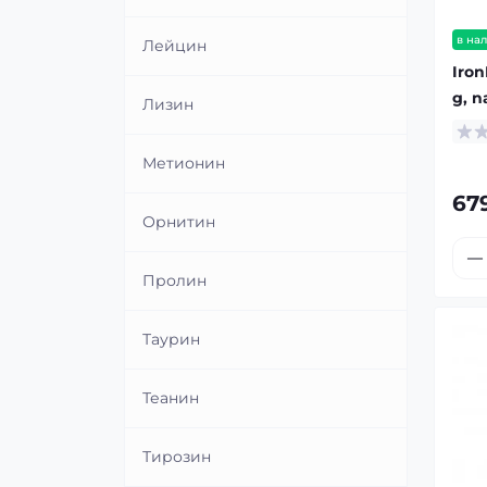
в на
Лейцин
Iron
g, n
Лизин
Метионин
67
Орнитин
Пролин
Таурин
Теанин
Тирозин