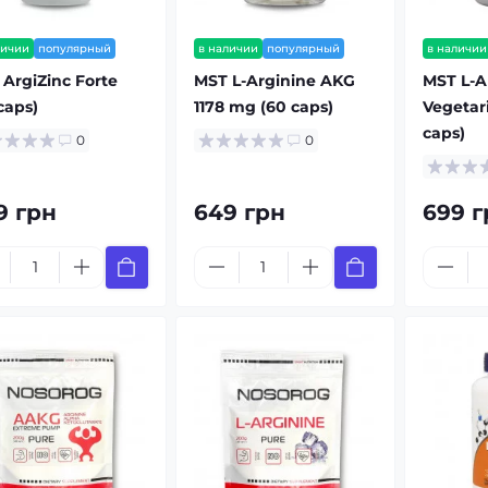
личии
популярный
в наличии
популярный
в наличии
ArgiZinc Forte
MST L-Arginine AKG
MST L-A
caps)
1178 mg (60 caps)
Vegetari
caps)
0
0
9 грн
649 грн
699 г