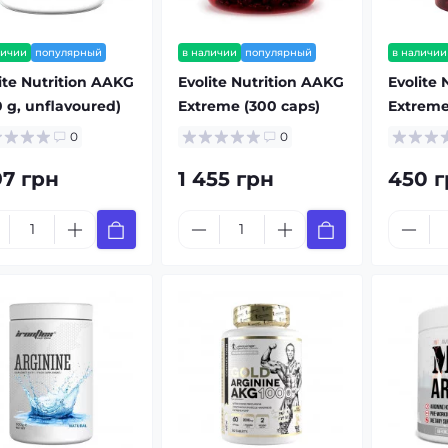
личии
популярный
в наличии
популярный
в наличии
ite Nutrition AAKG
Evolite Nutrition AAKG
Evolite 
 g, unflavoured)
Extreme (300 caps)
Extreme
0
0
97 грн
1 455 грн
450 г