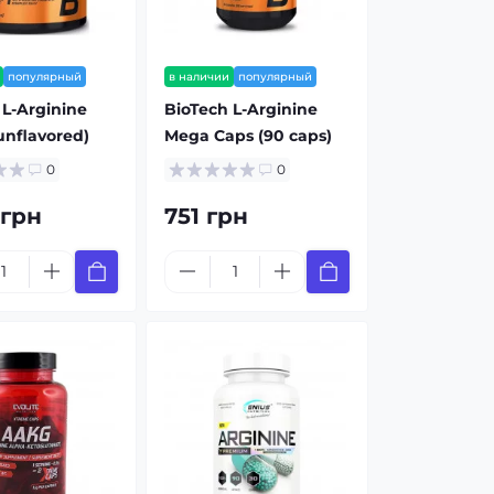
популярный
в наличии
популярный
 L-Arginine
BioTech L-Arginine
unflavored)
Mega Caps (90 caps)
0
0
 грн
751 грн