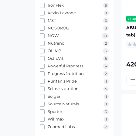
IronFlex
6
Kevin Levrone
1
в на
MST
6
ABU 
NOSOROG
3
tab)
NOW
10
Nutrend
2
OLIMP
6
OstroVit
8
42
Powerful Progress
4
Progress Nutrition
2
Puritan's Pride
1
Scitec Nutrition
5
Solgar
1
Source Naturals
1
Sporter
3
Willmax
1
Zoomad Labs
2