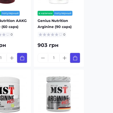
популярный
в наличии
популярный
Nutrition AAKG
Genius Nutrition
 (60 caps)
Arginine (90 caps)
0
0
рн
903 грн