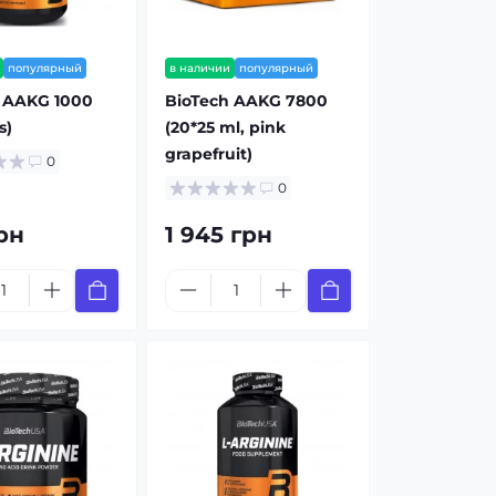
популярный
в наличии
популярный
 AAKG 1000
BioTech AAKG 7800
s)
(20*25 ml, pink
grapefruit)
0
0
рн
1 945 грн