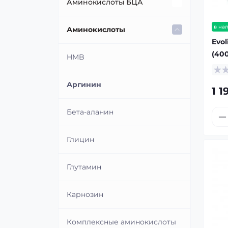
Аминокислоты БЦА
в на
BCAA в порошке
Аминокислоты
Evol
(400
BCAA жидкие
HMB
БЦА в таблетках/капсулах
Аргинин
1 1
Бета-аланин
Глицин
Глутамин
Карнозин
Комплексные аминокислоты