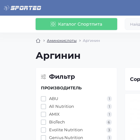
Каталог Спортпита
Аминокислоты
Аргинин
Аргинин
Фильтр
Сор
ПРОИЗВОДИТЕЛЬ
ABU
1
All Nutrition
1
AMIX
1
BioTech
6
Evolite Nutrition
3
Genius Nutrition
1