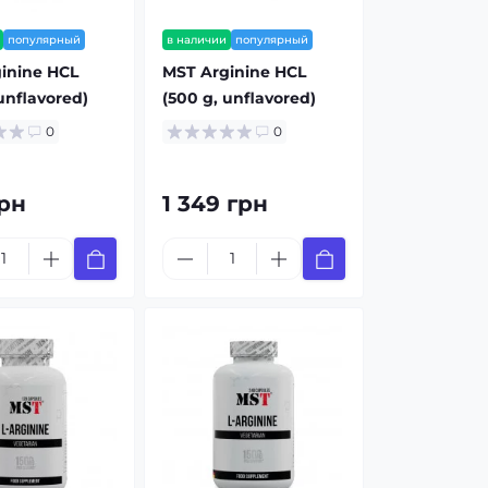
популярный
в наличии
популярный
inine HCL
MST Arginine HCL
unflavored)
(500 g, unflavored)
0
0
рн
1 349 грн