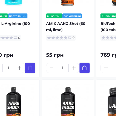
личии
популярный
в наличии
популярный
в наличии
L-Arginine (100
AMIX AAKG Shot (60
BioTech
ml, lime)
(100 tab
0
0
0 грн
55 грн
769 г