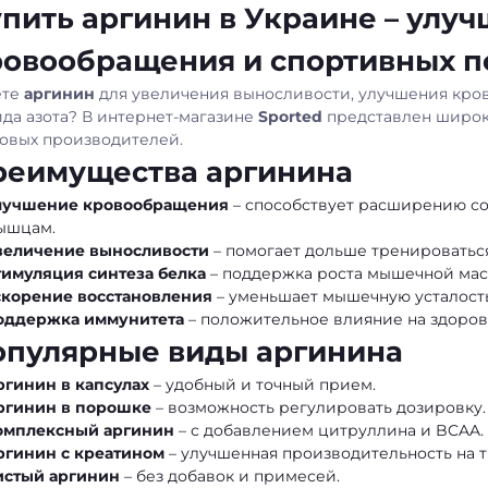
пить аргинин в Украине – улу
ровообращения и спортивных п
ете
аргинин
для увеличения выносливости, улучшения кро
ида азота? В интернет-магазине
Sported
представлен широк
овых производителей.
реимущества аргинина
лучшение кровообращения
– способствует расширению со
ышцам.
величение выносливости
– помогает дольше тренироваться
тимуляция синтеза белка
– поддержка роста мышечной мас
скорение восстановления
– уменьшает мышечную усталость
оддержка иммунитета
– положительное влияние на здоров
опулярные виды аргинина
ргинин в капсулах
– удобный и точный прием.
ргинин в порошке
– возможность регулировать дозировку.
омплексный аргинин
– с добавлением цитруллина и BCAA.
ргинин с креатином
– улучшенная производительность на 
истый аргинин
– без добавок и примесей.