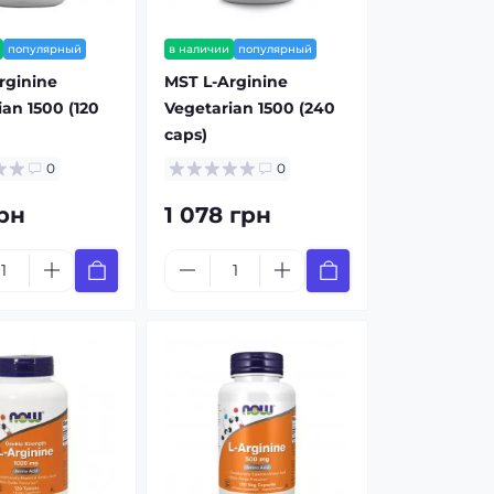
популярный
в наличии
популярный
rginine
MST L-Arginine
an 1500 (120
Vegetarian 1500 (240
caps)
0
0
рн
1 078 грн