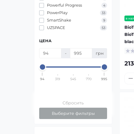
Powerful Progress
4
PowerPlay
33
в на
SmartShake
9
BioT
UZSPACE
53
BioT
ЦЕНА
blac
-
грн
21
94
319
545
770
995
Сбросить
Выберите фильтры