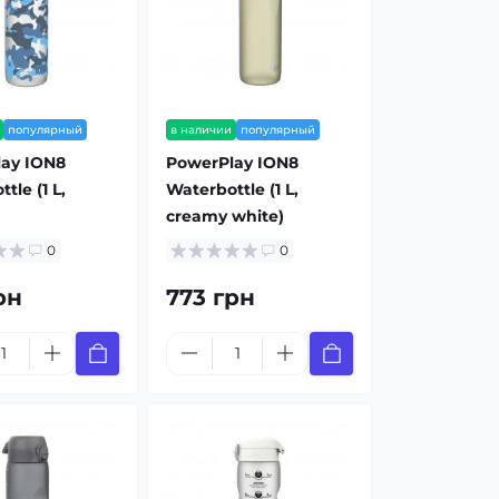
популярный
в наличии
популярный
ay ION8
PowerPlay ION8
tle (1 L,
Waterbottle (1 L,
creamy white)
0
0
рн
773 грн