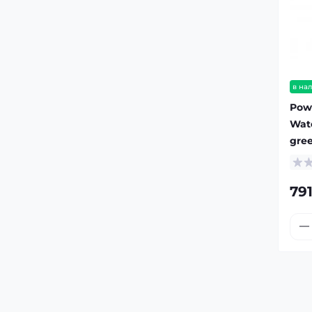
Лечебные грибы
Продукты пчеловодства
в на
Рыбий жир/Жирные кислоты
Pow
Wate
Суперфуды
gre
Уход за полостью рта
79