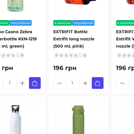
личии
популярный
в наличии
популярный
в наличии
no Casno Zebra
EXTRIFIT Bottle
EXTRIFI
rbottle KXN-1219
Extrifit long nozzle
Extrifit
 ml, green)
(500 ml, pink)
nozzle (
0
0
1 грн
196 грн
196 г