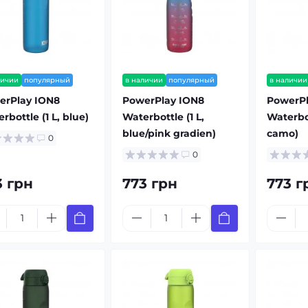
личии
популярный
в наличии
популярный
в наличии
erPlay ION8
PowerPlay ION8
PowerPl
rbottle (1 L, blue)
Waterbottle (1 L,
Waterbot
blue/pink gradien)
camo)
0
0
3 грн
773 грн
773 г