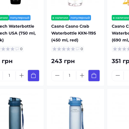
личии
популярный
в наличии
популярный
в наличии
ech Waterbottle
Casno Casno Crab
Casno C
ech USA (750 ml,
Waterbottle KXN-1195
Waterbo
k)
(450 ml, red)
(690 ml,
0
0
3 грн
243 грн
351 г