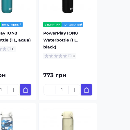
популярный
в наличии
популярный
ay ION8
PowerPlay ION8
tle (1 L, aqua)
Waterbottle (1 L,
black)
0
0
рн
773 грн