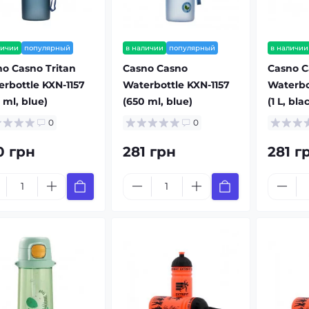
личии
популярный
в наличии
популярный
в наличии
o Casno Tritan
Casno Casno
Casno C
rbottle KXN-1157
Waterbottle KXN-1157
Waterbo
 ml, blue)
(650 ml, blue)
(1 L, bla
0
0
0 грн
281 грн
281 г