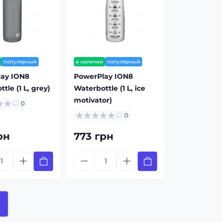
популярный
в наличии
популярный
ay ION8
PowerPlay ION8
tle (1 L, grey)
Waterbottle (1 L, ice
motivator)
0
0
рн
773 грн