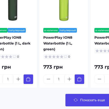
личии
популярный
в наличии
популярный
в наличии
erPlay ION8
PowerPlay ION8
PowerPl
rbottle (1 L, dark
Waterbottle (1 L,
Waterbot
en)
green)
0
0
1 грн
773 грн
773 г
Показать еще