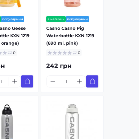
популярный
в наличии
популярный
asno Geese
Casno Casno Pig
ttle KXN-1219
Waterbottle KXN-1219
 orange)
(690 ml, pink)
0
0
рн
242 грн