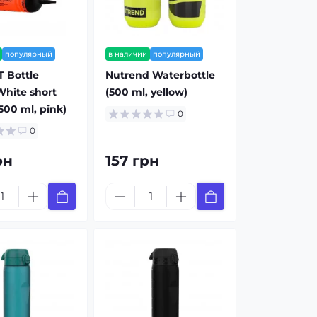
популярный
в наличии
популярный
T Bottle
Nutrend Waterbottle
 White short
(500 ml, yellow)
500 ml, pink)
0
0
рн
157 грн