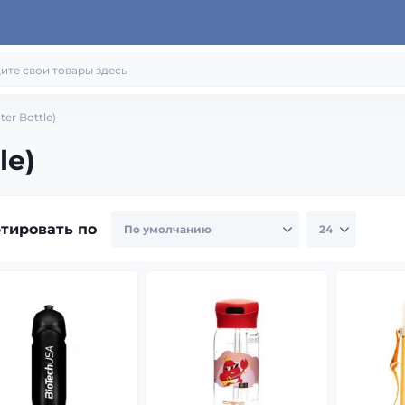
er Bottle)
le)
тировать по