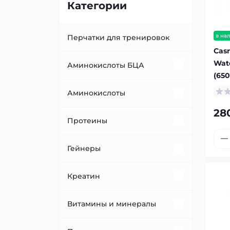
Категории
в на
Перчатки для тренировок
Casn
Wate
Аминокислоты БЦА
(650
BCAA в порошке
Аминокислоты
28
BCAA жидкие
HMB
Протеины
БЦА в таблетках/капсулах
Аргинин
Говяжий протеин/мясные
Гейнеры
протеины
Бета-аланин
Высокобелковые гейнеры
Креатин
Казеин
Глицин
Низкобелковые гейнеры
Креатин малат
Витамины и минералы
Комплексный протеин