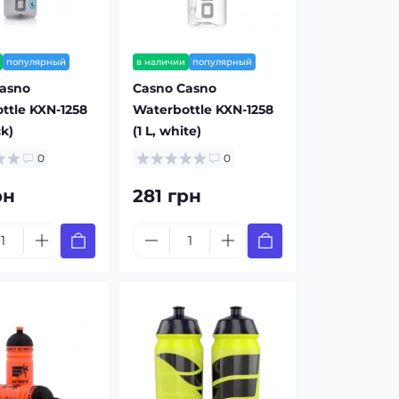
популярный
в наличии
популярный
asno
Casno Casno
ttle KXN-1258
Waterbottle KXN-1258
ck)
(1 L, white)
0
0
рн
281 грн