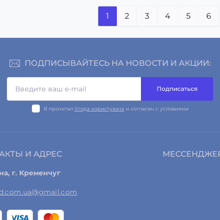
1
2
3
4
5
6
ПОДПИСЫВАЙТЕСЬ НА НОВОСТИ И АКЦИИ:
Подписаться
Я прочитал
Угода користувача
и согласен с условиями
АКТЫ И АДРЕС
МЕССЕНДЖЕ
на, г. Кременчуг
ed.com.ua@gmail.com