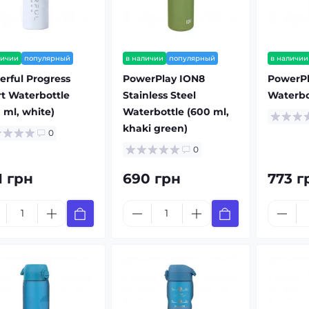
личии
популярный
в наличии
популярный
в наличии
rful Progress
PowerPlay ION8
PowerPl
t Waterbottle
Stainless Steel
Waterbot
 ml, white)
Waterbottle (600 ml,
khaki green)
0
0
1 грн
690 грн
773 г