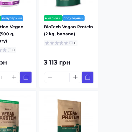
популярный
в наличии
популярный
ition Vegan
BioTech Vegan Protein
(500 g,
(2 kg, banana)
rry)
0
0
рн
3 113 грн