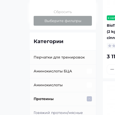
Сбросить
в на
Выберите фильтры
BioT
(2 k
cin
Категории
3 1
Перчатки для тренировок
Аминокислоты БЦА
BCAA в порошке
Аминокислоты
BCAA жидкие
HMB
Протеины
БЦА в таблетках/капсулах
Аргинин
Говяжий протеин/мясные