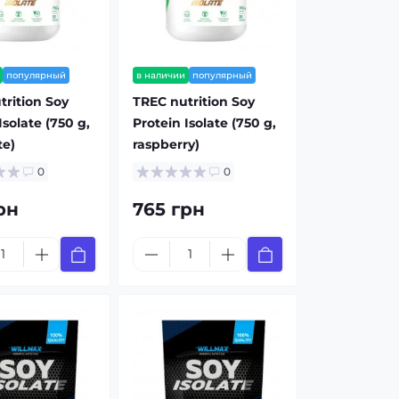
популярный
в наличии
популярный
trition Soy
TREC nutrition Soy
Isolate (750 g,
Protein Isolate (750 g,
te)
raspberry)
0
0
рн
765 грн