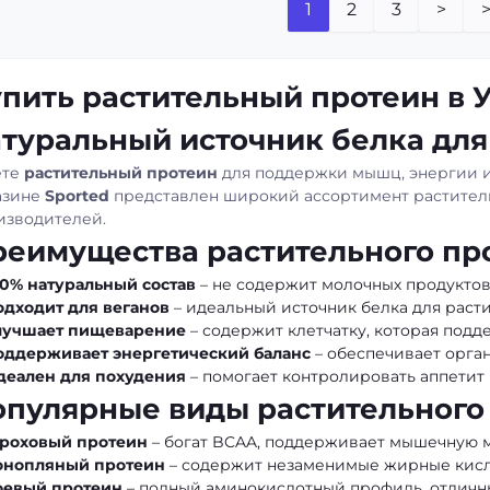
1
2
3
>
>
пить растительный протеин в 
туральный источник белка для
ете
растительный протеин
для поддержки мышц, энергии и
азине
Sported
представлен широкий ассортимент растител
изводителей.
реимущества растительного пр
00% натуральный состав
– не содержит молочных продуктов,
одходит для веганов
– идеальный источник белка для раст
лучшает пищеварение
– содержит клетчатку, которая под
оддерживает энергетический баланс
– обеспечивает орга
деален для похудения
– помогает контролировать аппетит 
опулярные виды растительного
ороховый протеин
– богат BCAA, поддерживает мышечную м
онопляный протеин
– содержит незаменимые жирные кисло
оевый протеин
– полный аминокислотный профиль, отличн