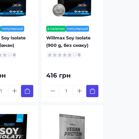
популярный
в наличии
популярный
Soy Isolate
Willmax Soy Isolate
 банан)
(900 g, без смаку)
0
0
рн
416 грн