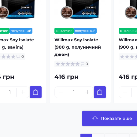
личии
популярный
в наличии
популярный
в наличии
max Soy Isolate
Willmax Soy Isolate
Willmax 
 g, ваніль)
(900 g, полуничний
(900 g,
джем)
0
0
6 грн
416 грн
416 г
Показать еще