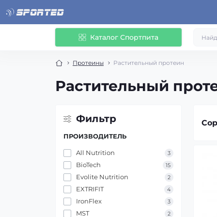
Каталог Спортпита
Протеины
Растительный протеин
Растительный прот
Фильтр
Сор
ПРОИЗВОДИТЕЛЬ
All Nutrition
3
BioTech
15
Evolite Nutrition
2
EXTRIFIT
4
IronFlex
3
MST
2