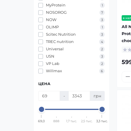
MyProtein
1
NOSOROG
7
в на
NOW
3
All 
OLIMP
1
Prot
Scitec Nutrition
3
choc
TREC nutrition
4
Universal
2
USN
3
59
VP Lab
2
Willmax
6
ЦЕНА
-
грн
69,0
888
1,7 тыс.
2,5 тыс.
3,3 тыс.