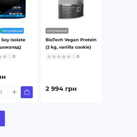
популярный
популярный
Soy Isolate
BioTech Vegan Protein
 шоколад)
(2 kg, vanilla cookie)
0
0
рн
2 994 грн