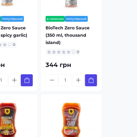
популярный
в наличии
популярный
 Zero Sauce
BioTech Zero Sauce
 spicy garlic)
(350 ml, thousand
island)
0
0
рн
344 грн