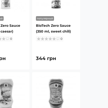
ый
популярный
 Zero Sauce
BioTech Zero Sauce
 caesar)
(350 ml, sweet chili)
0
0
рн
344 грн