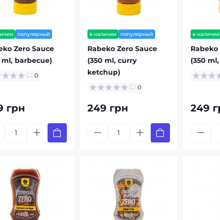
личии
популярный
в наличии
популярный
в наличии
eko Zero Sauce
Rabeko Zero Sauce
Rabeko 
 ml, barbecue)
(350 ml, curry
(350 ml
ketchup)
0
0
9 грн
249 грн
249 г