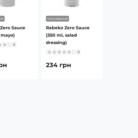
ый
популярный
Zero Sauce
Rabeko Zero Sauce
, mayo)
(350 ml, salad
dressing)
0
0
рн
234 грн