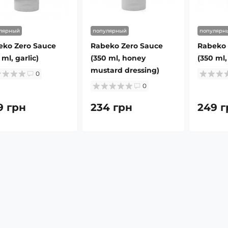
лярный
популярный
популярн
eko Zero Sauce
Rabeko Zero Sauce
Rabeko 
 ml, garlic)
(350 ml, honey
(350 ml
mustard dressing)
0
0
9 грн
234 грн
249 г