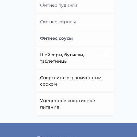
Фитнес пудинги
Добавки для сердца и
сосудов
Фитнес сиропы
Добавки для улучшения сна
Фитнес соусы
Добавки суставов и связок
Шейкеры, бутылки,
таблетницы
Лецитин
Бутылки (Water Bottle)
Спортпит с ограниченным
сроком
Лечебные грибы
Гидраторы
Уцененное спортивное
Продукты пчеловодства
питание
Контейнеры для еды
Рыбий жир/Жирные кислоты
Таблетницы (Pillbox)
Суперфуды