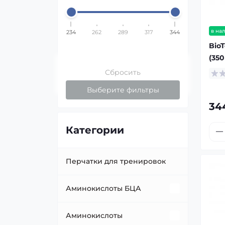
в на
234
262
289
317
344
BioT
(350
Сбросить
Выберите фильтры
34
Категории
Перчатки для тренировок
Аминокислоты БЦА
BCAA в порошке
Аминокислоты