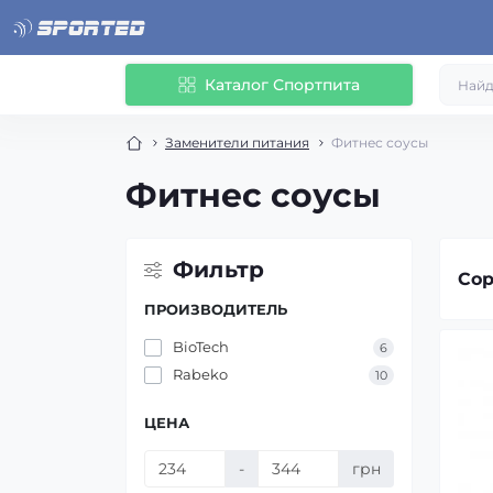
Каталог Спортпита
Заменители питания
Фитнес соусы
Фитнес соусы
Фильтр
Сор
ПРОИЗВОДИТЕЛЬ
BioTech
6
Rabeko
10
ЦЕНА
-
грн