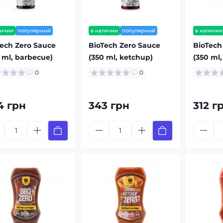
личии
популярный
в наличии
популярный
в наличии
ech Zero Sauce
BioTech Zero Sauce
BioTech
 ml, barbecue)
(350 ml, ketchup)
(350 ml,
0
0
4 грн
343 грн
312 г