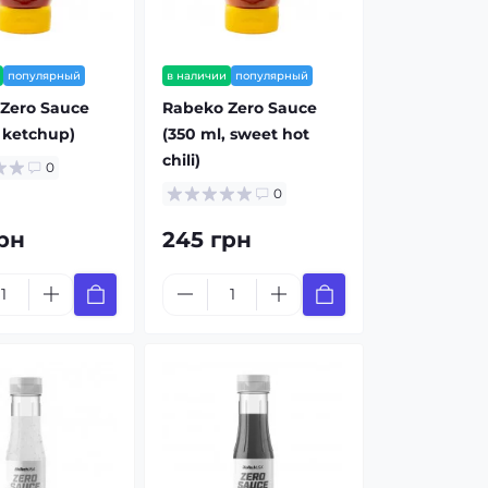
популярный
в наличии
популярный
Zero Sauce
Rabeko Zero Sauce
, ketchup)
(350 ml, sweet hot
chili)
0
0
рн
245 грн