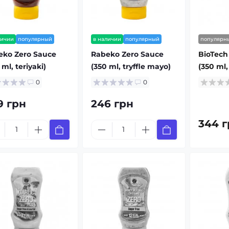
личии
популярный
в наличии
популярный
популярн
eko Zero Sauce
Rabeko Zero Sauce
BioTech
 ml, teriyaki)
(350 ml, tryffle mayo)
(350 ml,
0
0
9 грн
246 грн
344 г