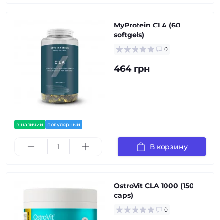
MyProtein CLA (60
softgels)
0
464 грн
в наличии
популярный
В корзину
OstroVit CLA 1000 (150
caps)
0