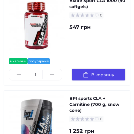
Blade Sport CLA 1000 (90
softgels)
0
547 грн
в наличии
популярный
В корзину
BPI sports CLA +
Carnitine (700 g, snow
cone)
0
1 252 грн