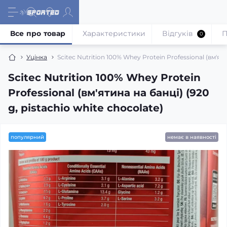
Все про товар
Характеристики
Відгуків
П
0
Уцінка
Scitec Nutrition 100% Whey Protein Professional (вм'яти
Scitec Nutrition 100% Whey Protein
Professional (вм'ятина на банці) (920
g, pistachio white chocolate)
популярний
немає в наявності