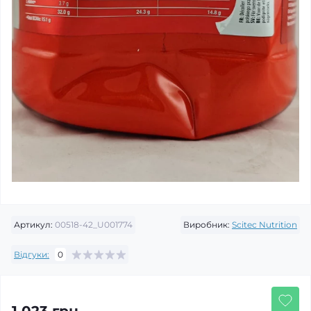
Артикул:
00518-42_U001774
Виробник:
Scitec Nutrition
Відгуки:
0