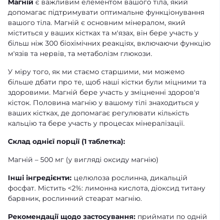
Магній
є важливим елементом вашого тіла, який
допомагає підтримувати оптимальне функціонування
вашого тіла. Магній є основним мінералом, який
міститься у ваших кістках та м'язах, він бере участь у
більш ніж 300 біохімічних реакціях, включаючи функцію
м'язів та нервів, та метаболізм глюкози.
У міру того, як ми стаємо старшими, ми можемо
більше дбати про те, щоб наші кістки були міцними та
здоровими. Магній бере участь у зміцненні здоров'я
кісток. Половина магнію у вашому тілі знаходиться у
ваших кістках, де допомагає регулювати кількість
кальцію та бере участь у процесах мінералізації.
Склад однієї порції (1 таблетка):
Магній – 500 мг (у вигляді оксиду магнію)
Інші інгредієнти:
целюлоза рослинна, дикальцій
фосфат. Містить <2%: лимонна кислота, діоксид титану
барвник, рослинний стеарат магнію.
Рекомендації щодо застосування:
приймати по одній