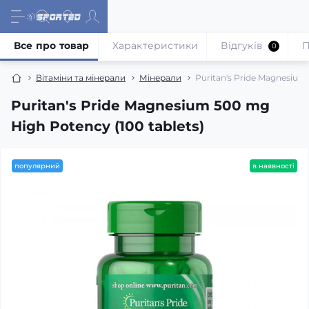
Все про товар
Характеристики
Відгуків
П
0
Вітаміни та мінерали
Мінерали
Puritan's Pride Magnesium 
Puritan's Pride Magnesium 500 mg
High Potency (100 tablets)
популярний
в наявності