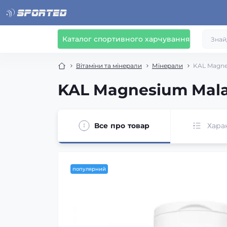
Каталог спортивного харчування
Вітаміни та мінерали
Мінерали
KAL Magnes
KAL Magnesium Malat
Все про товар
Хара
популярний