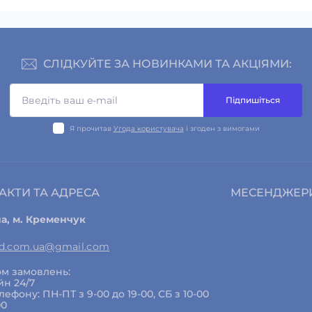
СЛІДКУЙТЕ ЗА НОВИНКАМИ ТА АКЦІЯМИ:
Підпишіться
Я прочитав
Угода користувача
і згоден з вимогами
АКТИ ТА АДРЕСА
МЕСЕНДЖЕР
на, м. Кременчук
ed.com.ua@gmail.com
м замовлень:
йн 24/7
елефону: ПН-ПТ з 9-00 до 19-00, СБ з 10-00
00