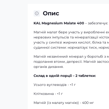
Опис
KAL Magnesium Malate 400
– забезпечує
Магній малат бере участь у виробленні ен
нервових імпульсів та мінералізації кісто
участь у синтезі жирних кислот, білка та
судинної системи: нормалізує тиск, норма
Магній незамінний мінерал у боротьбі з
подолання втоми, депресії. Магній засто
органів дихання.
Склад в одній порції – 2 таблетки:
Усього вуглеводів - <1 г
Клітковина - <1 г
Магній (із малату магнію) - 400 мг