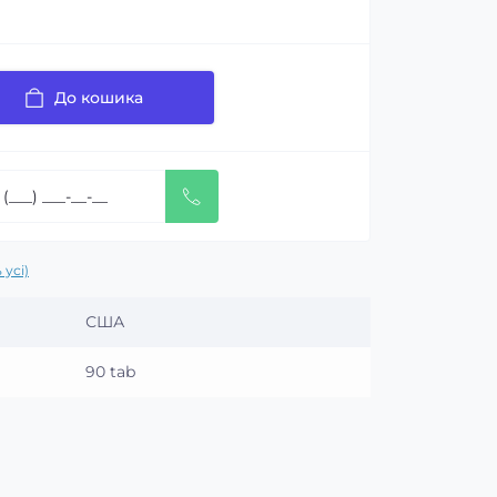
До кошика
 усі)
США
90 tab