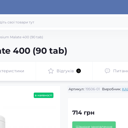
ium Malate 400 (90 tab)
e 400 (90 tab)
ктеристики
Відгуків
Питан
0
Артикул:
19506-01
Виробник:
KA
в наявності
714 грн
Швидке замовлення