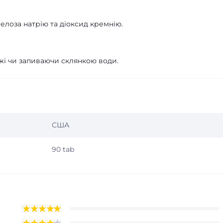
елоза натрію та діоксид кремнію.
жі чи запиваючи склянкою води.
США
90 tab