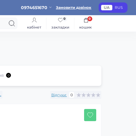
0974651670
Замовити дзвінок
UA
RUS
0
0
кабінет
закладки
кошик
ня
0
L
Відгуки:
0