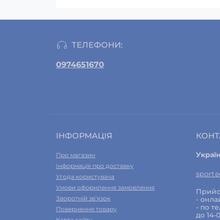
ТЕЛЕФОНИ:
0974651670
ІНФОРМАЦІЯ
КОНТ
Украї
Про магазин
Інформація про доставку
sport
Угода користувача
Умови оформлення замовлення
Прийо
Зворотній зв’язок
- онла
- по т
Повернення товару
до 14-
Карта сайту