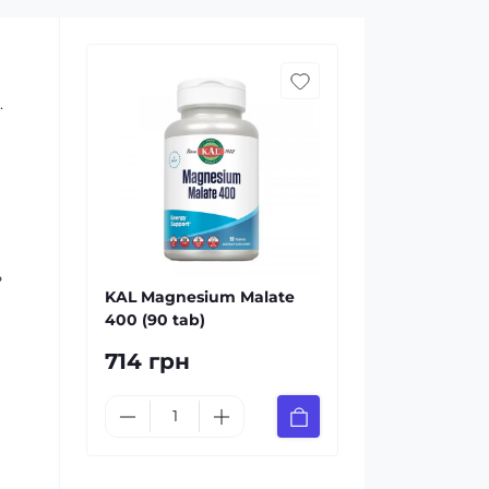
.
ь
KAL Magnesium Malate
400 (90 tab)
714 грн