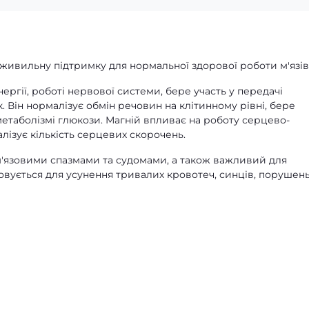
 живильну підтримку для нормальної здорової роботи м'язів
ергії, роботі нервової системи, бере участь у передачі
к. Він нормалізує обмін речовин на клітинному рівні, бере
 метаболізмі глюкози. Магній впливає на роботу серцево-
лізує кількість серцевих скорочень.
 м'язовими спазмами та судомами, а також важливий для
совується для усунення тривалих кровотеч, синців, порушен