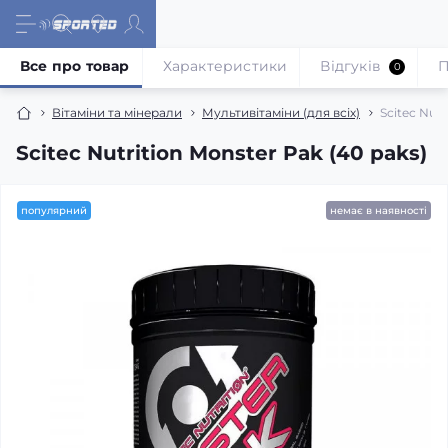
Все про товар
Характеристики
Відгуків
П
0
Вітаміни та мінерали
Мультивітаміни (для всіх)
Scitec Nutr
Scitec Nutrition Monster Pak (40 paks)
популярний
немає в наявності