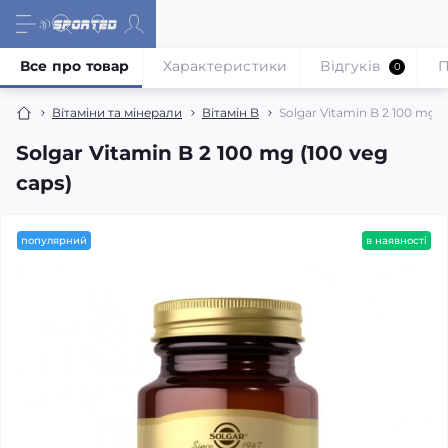
Все про товар
Характеристики
Відгуків
П
0
Вітаміни та мінерали
Вітамін B
Solgar Vitamin B 2 100 mg (
Solgar Vitamin B 2 100 mg (100 veg
caps)
популярний
в наявності