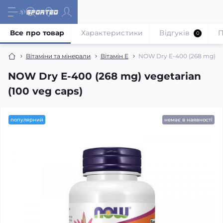
Все про товар
Характеристики
Відгуків
П
0
Вітаміни та мінерали
Вітамін Е
NOW Dry E-400 (268 mg) veg
NOW Dry E-400 (268 mg) vegetarian
(100 veg caps)
популярний
немає в наявності