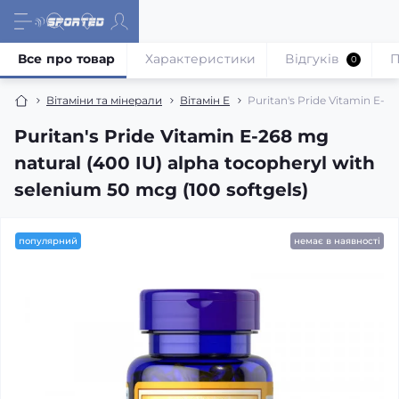
Все про товар
Характеристики
Відгуків
П
0
Вітаміни та мінерали
Вітамін Е
Puritan's Pride Vitamin E-2
Puritan's Pride Vitamin E-268 mg
natural (400 IU) alpha tocopheryl with
selenium 50 mcg (100 softgels)
популярний
немає в наявності