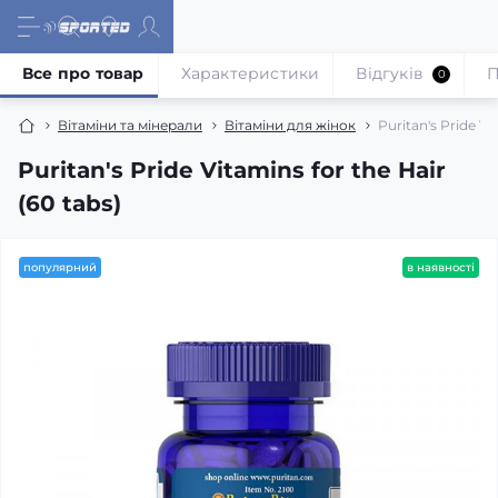
Все про товар
Характеристики
Відгуків
П
0
Вітаміни та мінерали
Вітаміни для жінок
Puritan's Pride Vi
Puritan's Pride Vitamins for the Hair
(60 tabs)
популярний
в наявності