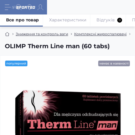
Все про товар
Характеристики
Відгуків
П
0
Зниження та контроль ваги
Комплексні жироспалювачі
O
OLIMP Therm Line man (60 tabs)
популярний
немає в наявності