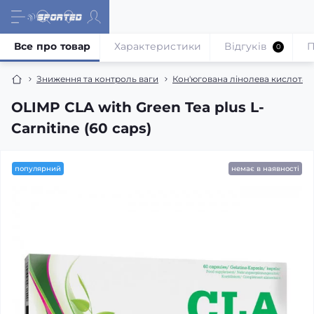
Все про товар
Характеристики
Відгуків
П
0
Зниження та контроль ваги
Кон'югована лінолева кислота (
OLIMP CLA with Green Tea plus L-
Carnitine (60 caps)
популярний
немає в наявності