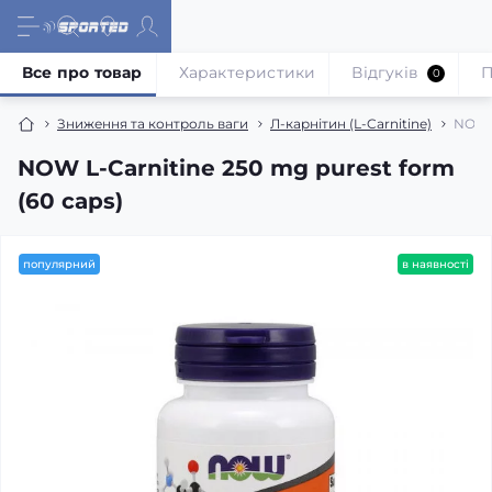
Все про товар
Характеристики
Відгуків
П
0
Зниження та контроль ваги
Л-карнітин (L-Carnitine)
NOW L
NOW L-Carnitine 250 mg purest form
(60 caps)
популярний
в наявності