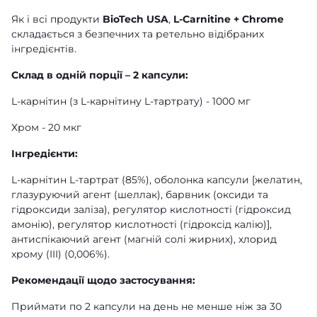
Як і всі продукти
BioTech USA
,
L-Carnitine + Chrome
складається з безпечних та ретельно відібраних
інгредієнтів.
Склад в одній порції – 2 капсули:
L-карнітин (з L-карнітину L-тартрату) - 1000 мг
Хром - 20 мкг
Інгредієнти:
L-карнітин L-тартрат (85%), оболонка капсули [желатин,
глазуруючий агент (шеллак), барвник (оксиди та
гідроксиди заліза), регулятор кислотності (гідроксид
амонію), регулятор кислотності (гідроксід калію)],
антиспікаючий агент (магній солі жирних), хлорид
хрому (III) (0,006%).
Рекомендації щодо застосування:
Приймати по 2 капсули на день не менше ніж за 30