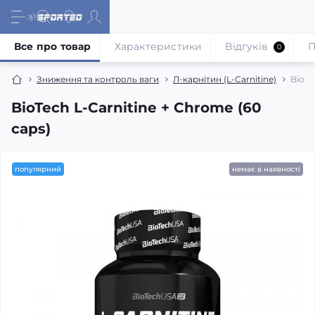
Все про товар
Характеристики
Відгуків
П
0
Зниження та контроль ваги
Л-карнітин (L-Carnitine)
BioTe
BioTech L-Carnitine + Chrome (60
caps)
популярний
немає в наявності