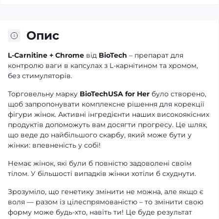
Опис
L-Carnitine + Chrome
від
BioTech
– препарат для
контролю ваги в капсулах з L-карнітином та хромом,
без стимуляторів.
Торговельну марку
BioTechUSA for Her
було створено,
щоб запропонувати комплексне рішення для корекції
фігури жінок. Активні інгредієнти наших високоякісних
продуктів допоможуть вам досягти прогресу. Це шлях,
що веде до найбільшого скарбу, який може бути у
жінки: впевненість у собі!
Немає жінок, які були б повністю задоволені своїм
тілом. У більшості випадків жінки хотіли б схуднути.
Зрозуміло, що генетику змінити не можна, але якщо є
воля — разом із цілеспрямованістю – то змінити свою
форму може будь-хто, навіть ти! Це буде результат