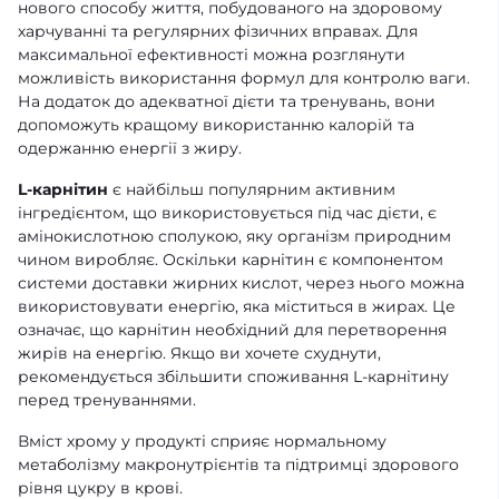
нового способу життя, побудованого на здоровому
харчуванні та регулярних фізичних вправах. Для
максимальної ефективності можна розглянути
можливість використання формул для контролю ваги.
На додаток до адекватної дієти та тренувань, вони
допоможуть кращому використанню калорій та
одержанню енергії з жиру.
L-карнітин
є найбільш популярним активним
інгредієнтом, що використовується під час дієти, є
амінокислотною сполукою, яку організм природним
чином виробляє. Оскільки карнітин є компонентом
системи доставки жирних кислот, через нього можна
використовувати енергію, яка міститься в жирах. Це
означає, що карнітин необхідний для перетворення
жирів на енергію. Якщо ви хочете схуднути,
рекомендується збільшити споживання L-карнітину
перед тренуваннями.
Вміст хрому у продукті сприяє нормальному
метаболізму макронутрієнтів та підтримці здорового
рівня цукру в крові.