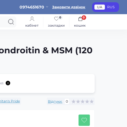
0974651670
Замовити дзвінок
UA
RUS
0
0
кабінет
закладки
кошик
ondroitin & MSM (120
ня
0
itan's Pride
Відгуки:
0