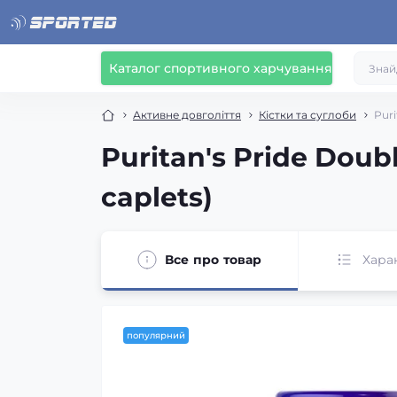
Каталог спортивного харчування
Активне довголіття
Кістки та суглоби
Puri
Puritan's Pride Doub
caplets)
Все про товар
Хара
популярний