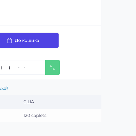
До кошика
 усі)
США
120 caplets