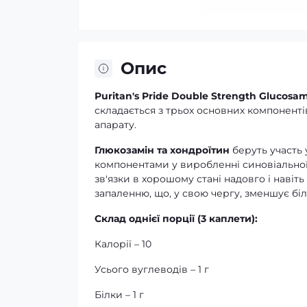
Опис
Puritan's Pride Double Strength Glucosa
складається з трьох основних компоненті
апарату.
Глюкозамін та хондроїтин
беруть участь 
компонентами у виробленні синовіальної 
зв'язки в хорошому стані надовго і навіть
запаленню, що, у свою чергу, зменшує біл
Склад однієї порції (3 каплети):
Калорії – 10
Усього вуглеводів – 1 г
Білки – 1 г