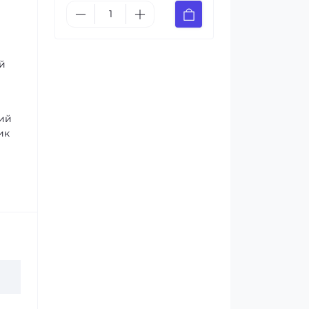
ий
ний
ик