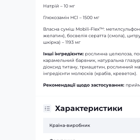
Натрій – 10 мг
Глюкозамін HCl – 1500 мг
Власна суміш Mobili-Flex™: метилсульфон
желатин), босвелія сератта (смола), цит
шкірка) – 1193 мг
Інші інгредієнти:
рослинна целюлоза, пов
карамельний барвник, натуральна глазур 
діоксид титану, триацетин, рослинний ма
інгредієнти молюсків (крабів, креветок).
Рекомендації щодо застосування:
прийма
Характеристики
Країна-виробник