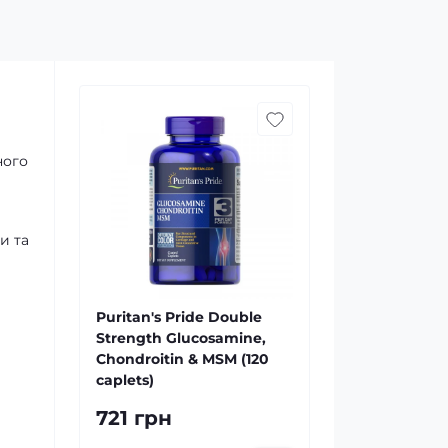
ного
и та
Puritan's Pride Double
Strength Glucosamine,
Chondroitin & MSM (120
caplets)
721 грн