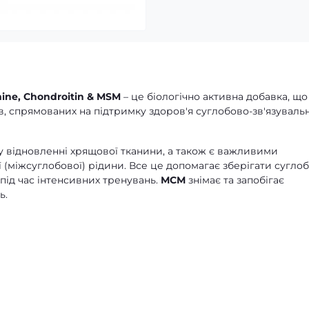
mine, Chondroitin & MSM
– це біологічно активна добавка, що
в, спрямованих на підтримку здоров'я суглобово-зв'язуваль
у відновленні хрящової тканини, а також є важливими
(міжсуглобової) рідини. Все це допомагає зберігати суглоб
 під час інтенсивних тренувань.
МСМ
знімає та запобігає
ь.