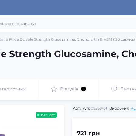
tan's Pride Double Strength Glucosamine, Chondroitin & MSM (120 caplets)
le Strength Glucosamine, Ch
ктеристики
Відгуків
Питан
0
Артикул:
09269-01
Виробник:
Pur
в наявності
721 грн