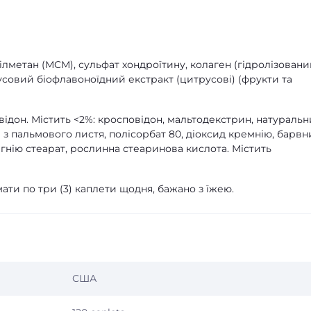
ілметан (МСМ), сульфат хондроїтину, колаген (гідролізован
русовий біофлавоноїдний екстракт (цитрусові) (фрукти та
ідон. Містить <2%: кросповідон, мальтодекстрин, натураль
з пальмового листя, полісорбат 80, діоксид кремнію, барвн
гнію стеарат, рослинна стеаринова кислота. Містить
ти по три (3) каплети щодня, бажано з їжею.
США