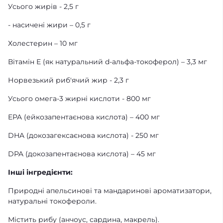
Усього жирів - 2,5 г
- насичені жири – 0,5 г
Холестерин – 10 мг
Вітамін Е (як натуральний d-альфа-токоферол) – 3,3 мг
Норвезький риб'ячий жир - 2,3 г
Усього омега-3 жирні кислоти - 800 мг
EPA (ейкозапентаєнова кислота) – 400 мг
DHA (докозагексаєнова кислота) - 250 мг
DPA (докозапентаєнова кислота) – 45 мг
Інші інгредієнти:
Природні апельсинові та мандаринові ароматизатори,
натуральні токофероли.
Містить рибу (анчоус, сардина, макрель).