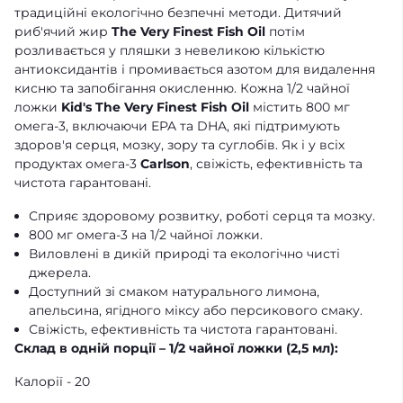
традиційні екологічно безпечні методи. Дитячий
риб'ячий жир
The Very Finest Fish Oil
потім
розливається у пляшки з невеликою кількістю
антиоксидантів і промивається азотом для видалення
кисню та запобігання окисленню. Кожна 1/2 чайної
ложки
Kid's The Very Finest Fish Oil
містить 800 мг
омега-3, включаючи EPA та DHA, які підтримують
здоров'я серця, мозку, зору та суглобів. Як і у всіх
продуктах омега-3
Carlson
, свіжість, ефективність та
чистота гарантовані.
Сприяє здоровому розвитку, роботі серця та мозку.
800 мг омега-3 на 1/2 чайної ложки.
Виловлені в дикій природі та екологічно чисті
джерела.
Доступний зі смаком натурального лимона,
апельсина, ягідного міксу або персикового смаку.
Свіжість, ефективність та чистота гарантовані.
Склад в одній порції – 1/2 чайної ложки (2,5 мл):
Калорії - 20