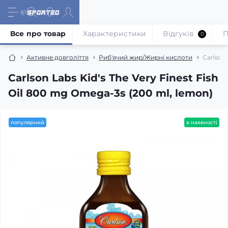
Все про товар
Характеристики
Відгуків
П
0
Активне довголіття
Риб'ячий жир/Жирні кислоти
Carlson 
Carlson Labs Kid's The Very Finest Fish
Oil 800 mg Omega-3s (200 ml, lemon)
популярний
в наявності