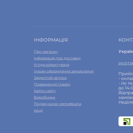
ІНФОРМАЦІЯ
КОНТ
Украї
Про магазин
Інформація про доставку
sport
Угода користувача
Умови оформлення замовлення
Прийо
Зворотній зв’язок
- онла
- по т
Повернення товару
до 14-
Карта сайту
Відпра
замовл
Виробники
Неділя
Подарункові сертифікати
Акції