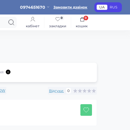
0974651670
Замовити дзвінок
UA
RUS
0
0
кабінет
закладки
кошик
ня
0
OW
Відгуки:
0