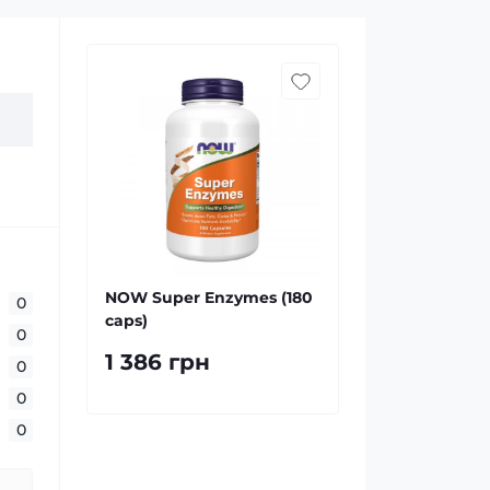
NOW Super Enzymes (180
0
caps)
0
1 386 грн
0
0
0