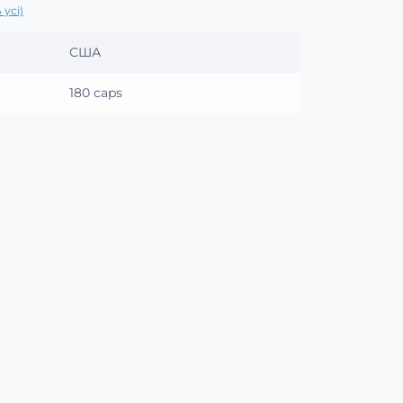
 усі)
США
180 caps