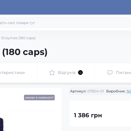
Enzymes (180 caps)
(180 caps)
ктеристики
Відгуків
Питан
0
Артикул:
07804-01
Виробник:
N
немає в наявності
1 386 грн