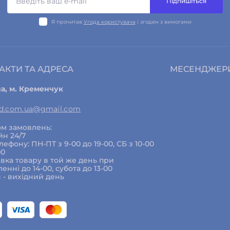
Підпишіться
Я прочитав
Угода користувача
і згоден з вимогами
АКТИ ТА АДРЕСА
МЕСЕНДЖЕР
на, м. Кременчук
ed.com.ua@gmail.com
м замовлень:
йн 24/7
елефону: ПН-ПТ з 9-00 до 19-00, СБ з 10-00
00
вка товару в той же день при
енні до 14-00, субота до 13-00
 - вихідний день