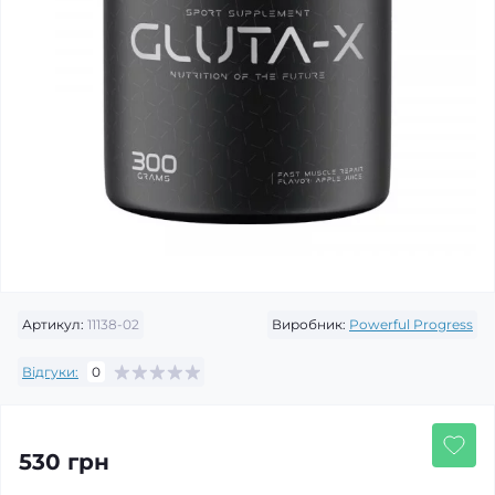
Артикул:
11138-02
Виробник:
Powerful Progress
Відгуки:
0
530 грн