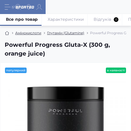
Все про товар
Характеристики
Відгуків
П
0
Амінокислоти
Глутамін (Glutamine)
Powerful Progress Gluta
Powerful Progress Gluta-X (300 g,
orange juice)
популярний
в наявності