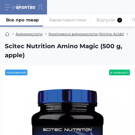
Все про товар
Характеристики
Відгуків
П
0
Амінокислоти
Комплексні амінокислоти (Amino Acids)
Sc
Scitec Nutrition Amino Magic (500 g,
apple)
популярний
в наявності