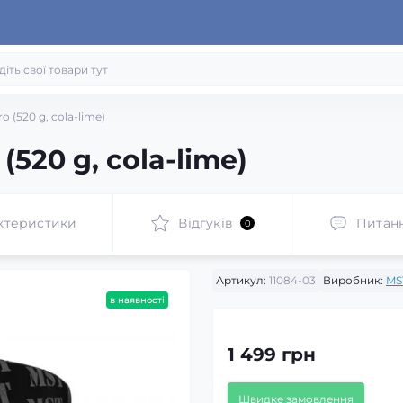
 (520 g, cola-lime)
520 g, cola-lime)
ктеристики
Відгуків
Питан
0
Артикул:
11084-03
Виробник:
MS
в наявності
1 499 грн
Швидке замовлення