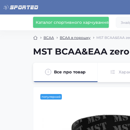
Каталог спортивного харчування
BCAA
BCAA в порошку
MST BCAA&EAA zero
MST BCAA&EAA zero (
Все про товар
Хара
популярний