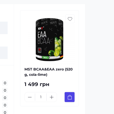
MST BCAA&EAA zero (520
g, cola-lime)
0
1 499 грн
0
0
0
0