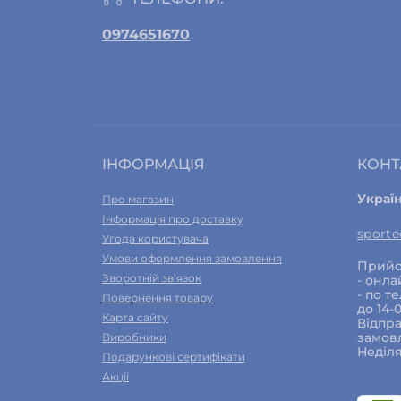
0974651670
ІНФОРМАЦІЯ
КОНТ
Украї
Про магазин
Інформація про доставку
sport
Угода користувача
Умови оформлення замовлення
Прийо
Зворотній зв’язок
- онла
- по т
Повернення товару
до 14-
Карта сайту
Відпра
замовл
Виробники
Неділя
Подарункові сертифікати
Акції