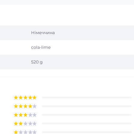
Німеччина
cola-lime
520 g