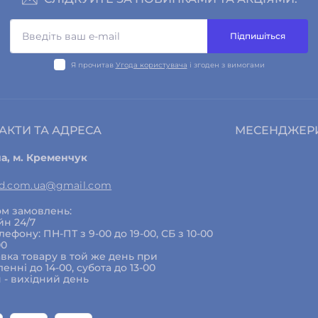
Підпишіться
Я прочитав
Угода користувача
і згоден з вимогами
АКТИ ТА АДРЕСА
МЕСЕНДЖЕР
на, м. Кременчук
ed.com.ua@gmail.com
м замовлень:
йн 24/7
елефону: ПН-ПТ з 9-00 до 19-00, СБ з 10-00
00
вка товару в той же день при
енні до 14-00, субота до 13-00
 - вихідний день