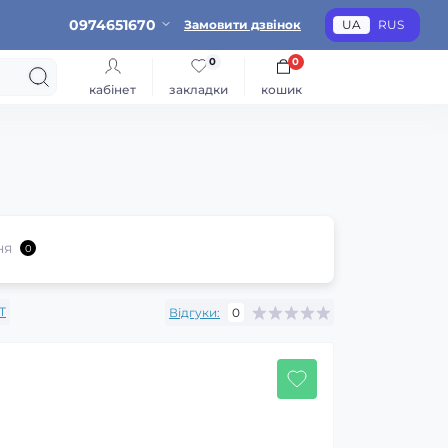
0974651670
Замовити дзвінок
UA
RUS
0
0
кабінет
закладки
кошик
ня
0
T
Відгуки:
0