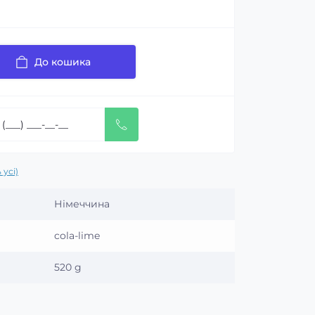
До кошика
 усі)
Німеччина
cola-lime
520 g