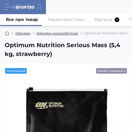
Все про товар
Характеристики
Відгуків
П
0
Гейнери
Гейнери низькобілкові
Optimum Nutrition Serious 
Optimum Nutrition Serious Mass (5,4
kg, strawberry)
популярний
немає в наявності