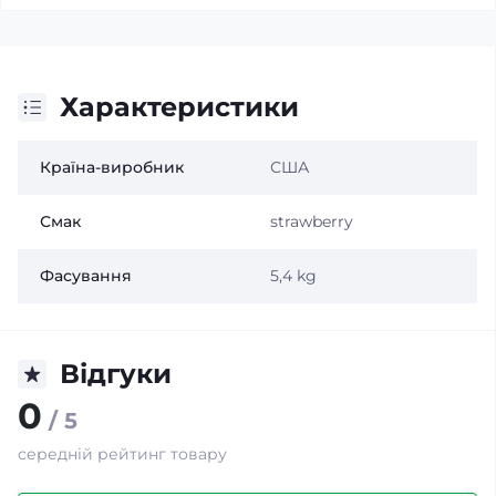
Характеристики
Країна-виробник
США
Смак
strawberry
Фасування
5,4 kg
Відгуки
0
/ 5
середній рейтинг товару