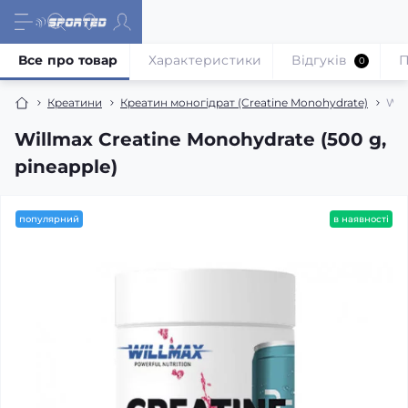
Все про товар
Характеристики
Відгуків
П
0
Креатини
Креатин моногідрат (Creatine Monohydrate)
Wil
Willmax Creatine Monohydrate (500 g,
pineapple)
популярний
в наявності