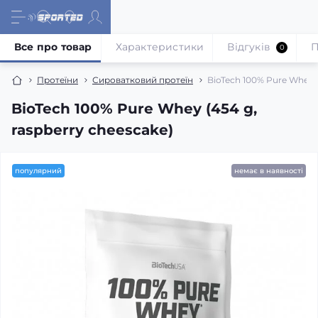
Все про товар
Характеристики
Відгуків
П
0
Протеїни
Сироватковий протеїн
BioTech 100% Pure Whey (
BioTech 100% Pure Whey (454 g,
raspberry cheescake)
популярний
немає в наявності