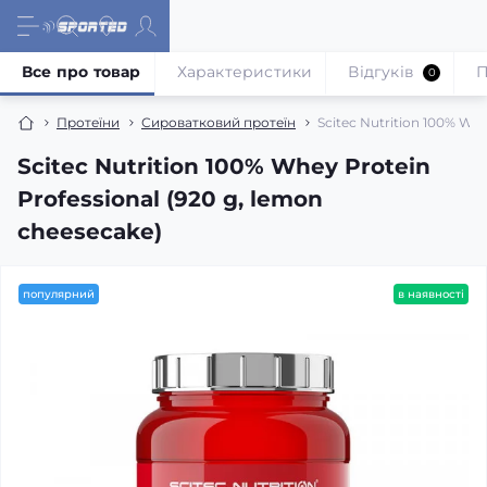
Все про товар
Характеристики
Відгуків
П
0
Протеїни
Сироватковий протеїн
Scitec Nutrition 100% Whe
Scitec Nutrition 100% Whey Protein
Professional (920 g, lemon
cheesecake)
популярний
в наявності