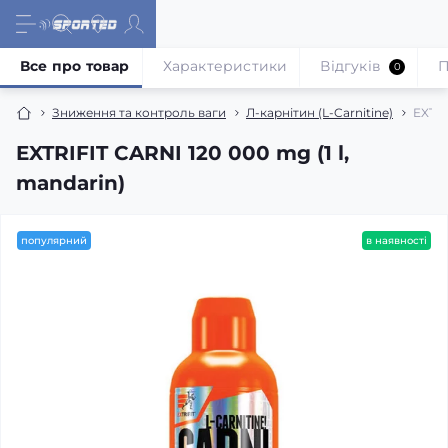
Все про товар
Характеристики
Відгуків
П
0
Зниження та контроль ваги
Л-карнітин (L-Carnitine)
EXTRI
EXTRIFIT CARNI 120 000 mg (1 l,
mandarin)
популярний
в наявності