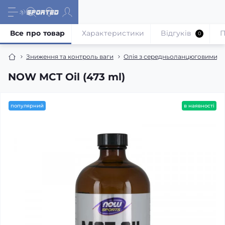
Все про товар
Характеристики
Відгуків
П
0
Зниження та контроль ваги
Олія з середньоланцюговими т
NOW MCT Oil (473 ml)
популярний
в наявності