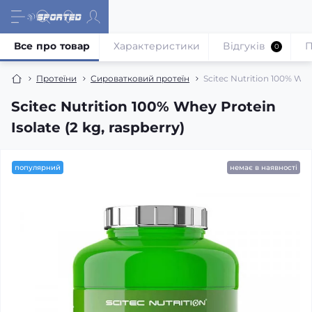
Все про товар
Характеристики
Відгуків
П
0
Протеїни
Сироватковий протеїн
Scitec Nutrition 100% Whey
Scitec Nutrition 100% Whey Protein
Isolate (2 kg, raspberry)
популярний
немає в наявності