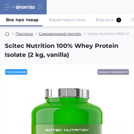
Все про товар
Характеристики
Відгуків
П
0
Протеїни
Сироватковий протеїн
Scitec Nutrition 100% Whey
Scitec Nutrition 100% Whey Protein
Isolate (2 kg, vanilla)
популярний
немає в наявності